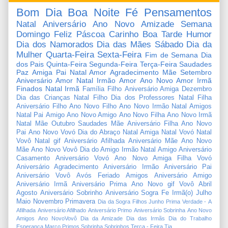
Bom Dia
Boa Noite
Fé
Pensamentos
Natal
Aniversário
Ano Novo
Amizade
Semana
Domingo
Feliz Páscoa
Carinho
Boa Tarde
Humor
Dia dos Namorados
Dia das Mães
Sábado
Dia da
Mulher
Quarta-Feira
Sexta-Feira
Fim de Semana
Dia
dos Pais
Quinta-Feira
Segunda-Feira
Terça-Feira
Saudades
Paz
Amiga
Pai
Natal Amor
Agradecimento
Mãe
Setembro
Aniversário Amor
Natal Irmão
Amor
Ano Novo Amor
Irmã
Finados
Natal Irmã
Família
Filho
Aniversário Amiga
Dezembro
Dia das Crianças
Natal Filho
Dia dos Professores
Natal Filha
Aniversário Filho
Ano Novo Filho
Ano Novo Irmão
Natal Amigos
Natal Pai
Amigo
Ano Novo Amigo
Ano Novo Filha
Ano Novo Irmã
Natal Mãe
Outubro
Saudades Mãe
Aniversário Filha
Ano Novo
Pai
Ano Novo Vovó
Dia do Abraço
Natal Amiga
Natal Vovó
Natal
Vovô
Natal gif
Aniversário Afilhada
Aniversário Mãe
Ano Novo
Mãe
Ano Novo Vovô
Dia do Amigo
Irmão
Natal Amigo
Aniversário
Casamento
Aniversário Vovó
Ano Novo Amiga
Filha
Vovó
Aniversário Agradecimento
Aniversário Irmão
Aniversário Pai
Aniversário Vovô
Avós
Feriado
Amigos
Aniversário Amigo
Aniversário Irmã
Aniversário Prima
Ano Novo gif
Vovô
Abril
Agosto
Aniversário Sobrinho
Aniversário Sogra
Fe
Irmã(o)
Julho
Maio
Novembro
Primavera
Dia da Sogra
Filhos
Junho
Prima
Verdade
-
A
Afilhada
Aniversário Afilhado
Aniversário Primo
Aniversário Sobrinha
Ano Novo
Amigos
Ano NovoVovô
Dia da Amizade
Dia das Irmãs
Dia do Trabalho
Esperança
Março
Primos
Sobrinha
Sobrinhos
Terça - Feira
Tia