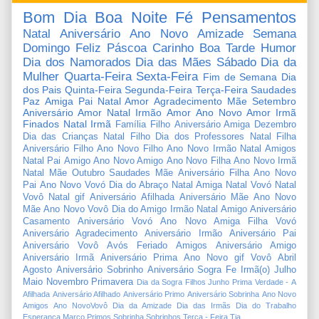
Bom Dia
Boa Noite
Fé
Pensamentos
Natal
Aniversário
Ano Novo
Amizade
Semana
Domingo
Feliz Páscoa
Carinho
Boa Tarde
Humor
Dia dos Namorados
Dia das Mães
Sábado
Dia da
Mulher
Quarta-Feira
Sexta-Feira
Fim de Semana
Dia
dos Pais
Quinta-Feira
Segunda-Feira
Terça-Feira
Saudades
Paz
Amiga
Pai
Natal Amor
Agradecimento
Mãe
Setembro
Aniversário Amor
Natal Irmão
Amor
Ano Novo Amor
Irmã
Finados
Natal Irmã
Família
Filho
Aniversário Amiga
Dezembro
Dia das Crianças
Natal Filho
Dia dos Professores
Natal Filha
Aniversário Filho
Ano Novo Filho
Ano Novo Irmão
Natal Amigos
Natal Pai
Amigo
Ano Novo Amigo
Ano Novo Filha
Ano Novo Irmã
Natal Mãe
Outubro
Saudades Mãe
Aniversário Filha
Ano Novo
Pai
Ano Novo Vovó
Dia do Abraço
Natal Amiga
Natal Vovó
Natal
Vovô
Natal gif
Aniversário Afilhada
Aniversário Mãe
Ano Novo
Mãe
Ano Novo Vovô
Dia do Amigo
Irmão
Natal Amigo
Aniversário
Casamento
Aniversário Vovó
Ano Novo Amiga
Filha
Vovó
Aniversário Agradecimento
Aniversário Irmão
Aniversário Pai
Aniversário Vovô
Avós
Feriado
Amigos
Aniversário Amigo
Aniversário Irmã
Aniversário Prima
Ano Novo gif
Vovô
Abril
Agosto
Aniversário Sobrinho
Aniversário Sogra
Fe
Irmã(o)
Julho
Maio
Novembro
Primavera
Dia da Sogra
Filhos
Junho
Prima
Verdade
-
A
Afilhada
Aniversário Afilhado
Aniversário Primo
Aniversário Sobrinha
Ano Novo
Amigos
Ano NovoVovô
Dia da Amizade
Dia das Irmãs
Dia do Trabalho
Esperança
Março
Primos
Sobrinha
Sobrinhos
Terça - Feira
Tia