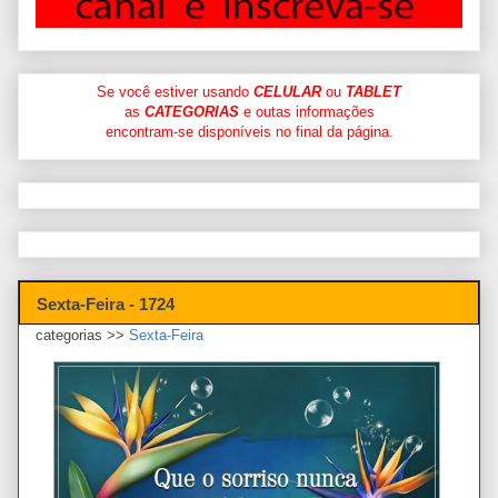
Se você estiver usando
CELULAR
ou
TABLET
as
CATEGORIAS
e outas informações
encontram-se disponíveis no final da página.
Sexta-Feira - 1724
categorias >>
Sexta-Feira