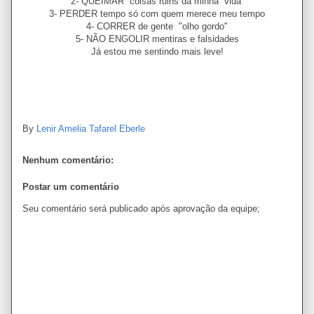
2- QUEIMAR coisas ruins da minha vida
3- PERDER tempo só com quem merece meu tempo
4- CORRER de gente "olho gordo"
5- NÃO ENGOLIR mentiras e falsidades
Já estou me sentindo mais leve!
By
Lenir Amelia Tafarel Eberle
Nenhum comentário:
Postar um comentário
Seu comentário será publicado após aprovação da equipe;