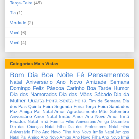
Terça-Feira
(49)
Tia
(1)
Verdade
(2)
Vovó
(6)
Vovô
(4)
Categorias Mais Vistas
Bom Dia
Boa Noite
Fé
Pensamentos
Natal
Aniversário
Ano Novo
Amizade
Semana
Domingo
Feliz Páscoa
Carinho
Boa Tarde
Humor
Dia dos Namorados
Dia das Mães
Sábado
Dia da
Mulher
Quarta-Feira
Sexta-Feira
Fim de Semana
Dia
dos Pais
Quinta-Feira
Segunda-Feira
Terça-Feira
Saudades
Paz
Amiga
Pai
Natal Amor
Agradecimento
Mãe
Setembro
Aniversário Amor
Natal Irmão
Amor
Ano Novo Amor
Irmã
Finados
Natal Irmã
Família
Filho
Aniversário Amiga
Dezembro
Dia das Crianças
Natal Filho
Dia dos Professores
Natal Filha
Aniversário Filho
Ano Novo Filho
Ano Novo Irmão
Natal Amigos
Natal Pai
Amigo
Ano Novo Amigo
Ano Novo Filha
Ano Novo Irmã