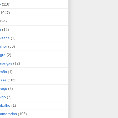
e
(118)
(1047)
124)
o
(12)
mizade
(1)
lher
(80)
ogra
(2)
rianças
(12)
rmãs
(1)
Mães
(102)
raço
(8)
migo
(7)
abalho
(1)
Namorados
(106)