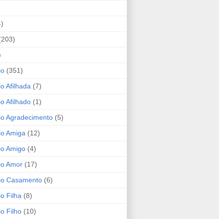
4)
(203)
)
io
(351)
io Afilhada
(7)
io Afilhado
(1)
io Agradecimento
(5)
io Amiga
(12)
io Amigo
(4)
io Amor
(17)
rio Casamento
(6)
io Filha
(8)
io Filho
(10)