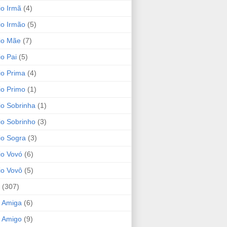
io Irmã
(4)
io Irmão
(5)
io Mãe
(7)
io Pai
(5)
io Prima
(4)
io Primo
(1)
io Sobrinha
(1)
io Sobrinho
(3)
io Sogra
(3)
io Vovó
(6)
io Vovô
(5)
(307)
 Amiga
(6)
 Amigo
(9)