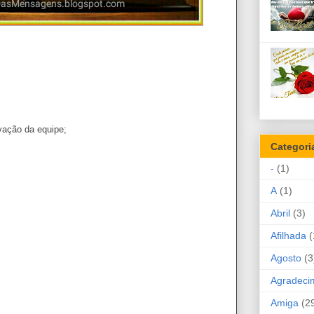
vação da equipe;
Categori
-
(1)
A
(1)
Abril
(3)
Afilhada
(
Agosto
(3
Agradeci
Amiga
(2