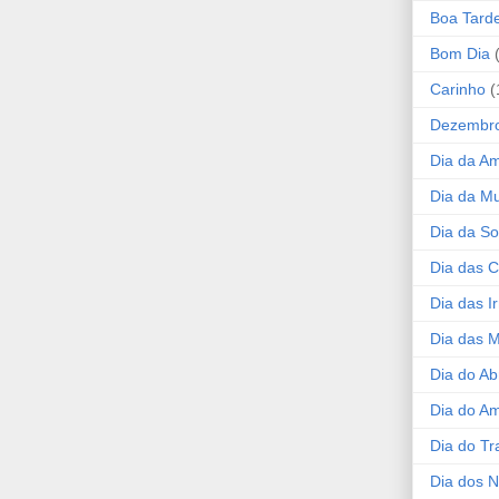
Boa Tard
Bom Dia
Carinho
(
Dezembr
Dia da A
Dia da Mu
Dia da S
Dia das C
Dia das I
Dia das 
Dia do Ab
Dia do A
Dia do Tr
Dia dos 