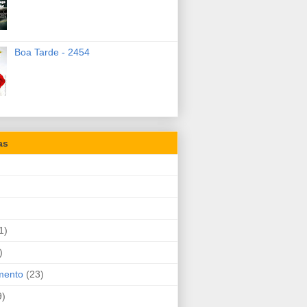
Boa Tarde - 2454
as
1)
)
mento
(23)
9)