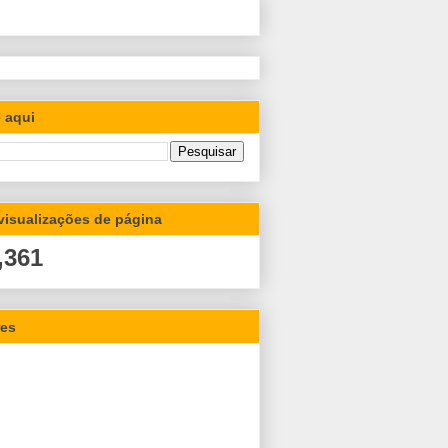
 aqui
 visualizações de página
,361
res