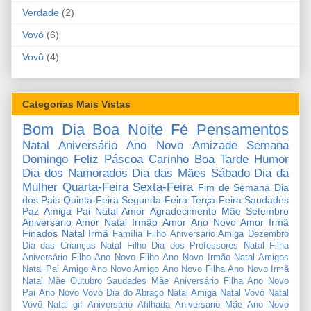
Verdade
(2)
Vovó
(6)
Vovô
(4)
Categorias Mais Vistas
Bom Dia
Boa Noite
Fé
Pensamentos
Natal
Aniversário
Ano Novo
Amizade
Semana
Domingo
Feliz Páscoa
Carinho
Boa Tarde
Humor
Dia dos Namorados
Dia das Mães
Sábado
Dia da
Mulher
Quarta-Feira
Sexta-Feira
Fim de Semana
Dia
dos Pais
Quinta-Feira
Segunda-Feira
Terça-Feira
Saudades
Paz
Amiga
Pai
Natal Amor
Agradecimento
Mãe
Setembro
Aniversário Amor
Natal Irmão
Amor
Ano Novo Amor
Irmã
Finados
Natal Irmã
Família
Filho
Aniversário Amiga
Dezembro
Dia das Crianças
Natal Filho
Dia dos Professores
Natal Filha
Aniversário Filho
Ano Novo Filho
Ano Novo Irmão
Natal Amigos
Natal Pai
Amigo
Ano Novo Amigo
Ano Novo Filha
Ano Novo Irmã
Natal Mãe
Outubro
Saudades Mãe
Aniversário Filha
Ano Novo
Pai
Ano Novo Vovó
Dia do Abraço
Natal Amiga
Natal Vovó
Natal
Vovô
Natal gif
Aniversário Afilhada
Aniversário Mãe
Ano Novo