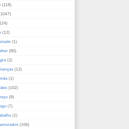
e
(118)
(1047)
124)
o
(12)
mizade
(1)
lher
(80)
ogra
(2)
rianças
(12)
rmãs
(1)
Mães
(102)
raço
(8)
migo
(7)
abalho
(1)
Namorados
(106)