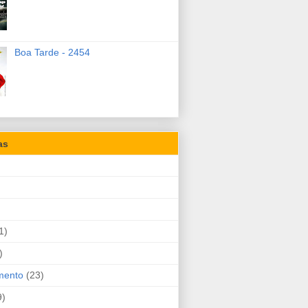
Boa Tarde - 2454
as
1)
)
mento
(23)
9)