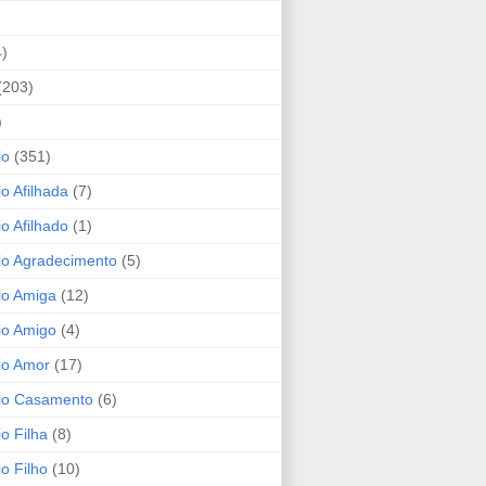
4)
(203)
)
io
(351)
io Afilhada
(7)
io Afilhado
(1)
io Agradecimento
(5)
io Amiga
(12)
io Amigo
(4)
io Amor
(17)
rio Casamento
(6)
io Filha
(8)
io Filho
(10)