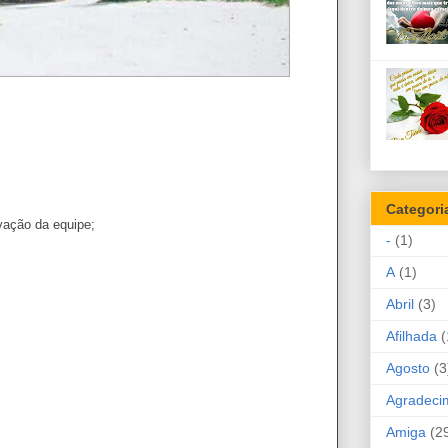
Categori
vação da equipe;
-
(1)
A
(1)
Abril
(3)
Afilhada
(
Agosto
(3
Agradeci
Amiga
(2