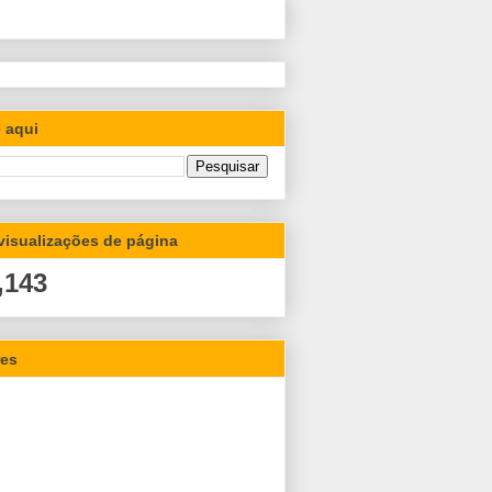
 aqui
 visualizações de página
,143
res