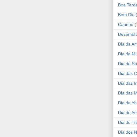
Boa Tard
Bom Dia
Carinho
(
Dezembr
Dia da A
Dia da Mu
Dia da S
Dia das C
Dia das I
Dia das 
Dia do Ab
Dia do A
Dia do Tr
Dia dos 