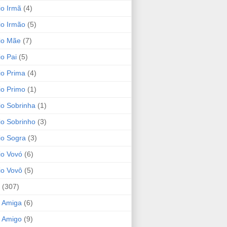
io Irmã
(4)
io Irmão
(5)
io Mãe
(7)
io Pai
(5)
io Prima
(4)
io Primo
(1)
io Sobrinha
(1)
io Sobrinho
(3)
io Sogra
(3)
io Vovó
(6)
io Vovô
(5)
(307)
 Amiga
(6)
 Amigo
(9)