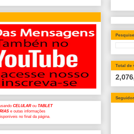
Pesquise
Total de
2,076
Seguido
 usando
CELULAR
ou
TABLET
RIAS
e outas informações
sponíveis no final da página.