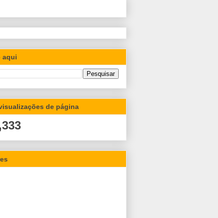
 aqui
 visualizações de página
,333
res