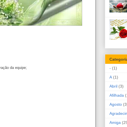
Categori
vação da equipe;
-
(1)
A
(1)
Abril
(3)
Afilhada
(
Agosto
(3
Agradeci
Amiga
(2