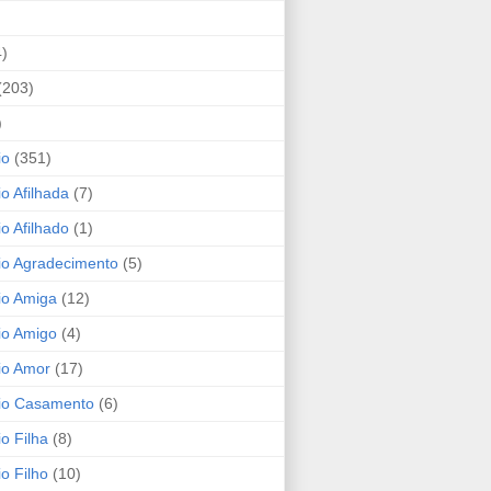
4)
(203)
)
io
(351)
io Afilhada
(7)
io Afilhado
(1)
io Agradecimento
(5)
io Amiga
(12)
io Amigo
(4)
io Amor
(17)
rio Casamento
(6)
io Filha
(8)
io Filho
(10)