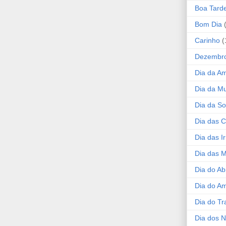
Boa Tard
Bom Dia
Carinho
(
Dezembr
Dia da A
Dia da Mu
Dia da S
Dia das C
Dia das I
Dia das 
Dia do Ab
Dia do A
Dia do Tr
Dia dos 