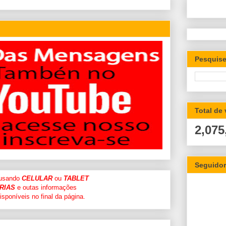
Pesquise
Total de
2,075
Seguido
 usando
CELULAR
ou
TABLET
RIAS
e outas informações
sponíveis no final da página.