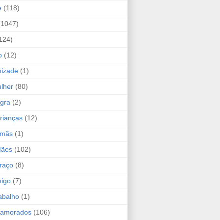
e
(118)
(1047)
124)
o
(12)
mizade
(1)
lher
(80)
ogra
(2)
rianças
(12)
rmãs
(1)
Mães
(102)
raço
(8)
migo
(7)
abalho
(1)
Namorados
(106)