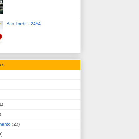
Boa Tarde - 2454
as
1)
)
mento
(23)
9)