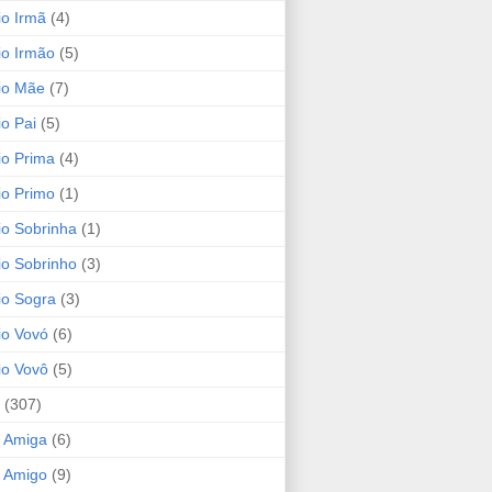
io Irmã
(4)
io Irmão
(5)
io Mãe
(7)
io Pai
(5)
io Prima
(4)
io Primo
(1)
io Sobrinha
(1)
io Sobrinho
(3)
io Sogra
(3)
io Vovó
(6)
io Vovô
(5)
(307)
 Amiga
(6)
 Amigo
(9)