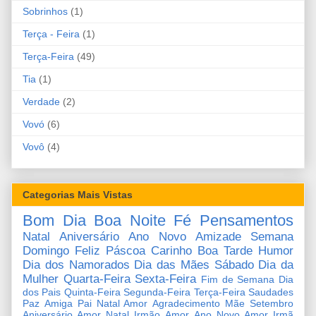
Sobrinhos
(1)
Terça - Feira
(1)
Terça-Feira
(49)
Tia
(1)
Verdade
(2)
Vovó
(6)
Vovô
(4)
Categorias Mais Vistas
Bom Dia
Boa Noite
Fé
Pensamentos
Natal
Aniversário
Ano Novo
Amizade
Semana
Domingo
Feliz Páscoa
Carinho
Boa Tarde
Humor
Dia dos Namorados
Dia das Mães
Sábado
Dia da
Mulher
Quarta-Feira
Sexta-Feira
Fim de Semana
Dia
dos Pais
Quinta-Feira
Segunda-Feira
Terça-Feira
Saudades
Paz
Amiga
Pai
Natal Amor
Agradecimento
Mãe
Setembro
Aniversário Amor
Natal Irmão
Amor
Ano Novo Amor
Irmã