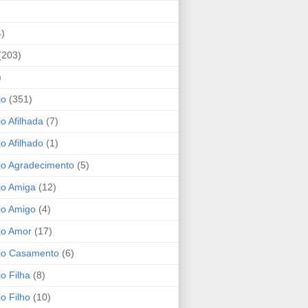
4)
(203)
)
io
(351)
io Afilhada
(7)
io Afilhado
(1)
io Agradecimento
(5)
io Amiga
(12)
io Amigo
(4)
io Amor
(17)
rio Casamento
(6)
io Filha
(8)
io Filho
(10)