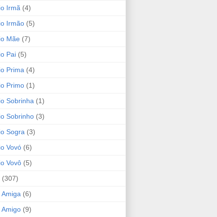
io Irmã
(4)
io Irmão
(5)
io Mãe
(7)
io Pai
(5)
io Prima
(4)
io Primo
(1)
io Sobrinha
(1)
io Sobrinho
(3)
io Sogra
(3)
io Vovó
(6)
io Vovô
(5)
(307)
 Amiga
(6)
 Amigo
(9)