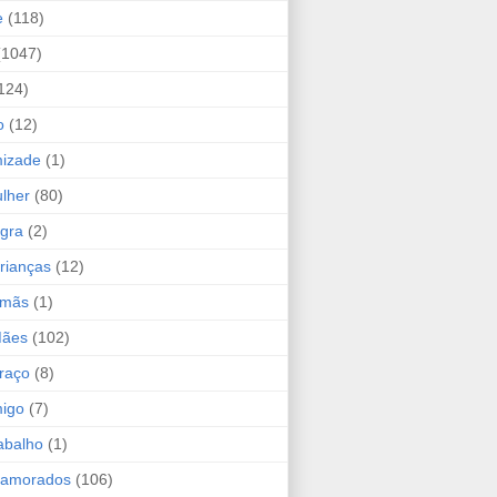
e
(118)
(1047)
124)
o
(12)
mizade
(1)
lher
(80)
ogra
(2)
rianças
(12)
rmãs
(1)
Mães
(102)
raço
(8)
migo
(7)
abalho
(1)
Namorados
(106)