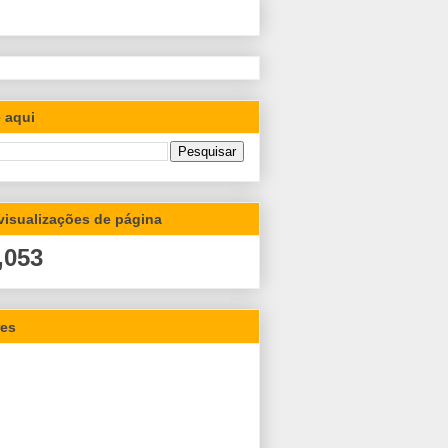
 aqui
 visualizações de página
,053
res