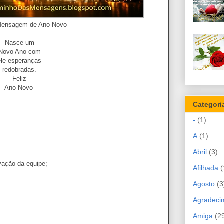
Ano Novo
Nasce um
Novo Ano com
ele esperanças
redobradas.
Feliz
Ano Novo
Categori
-
(1)
A
(1)
Abril
(3)
vação da equipe;
Afilhada
(
Agosto
(3
Agradeci
Amiga
(2