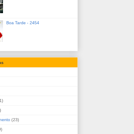
Boa Tarde - 2454
as
1)
)
mento
(23)
9)