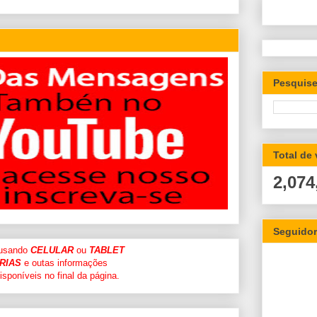
Pesquise
Total de
2,074
Seguido
 usando
CELULAR
ou
TABLET
RIAS
e outas informações
sponíveis no final da página.