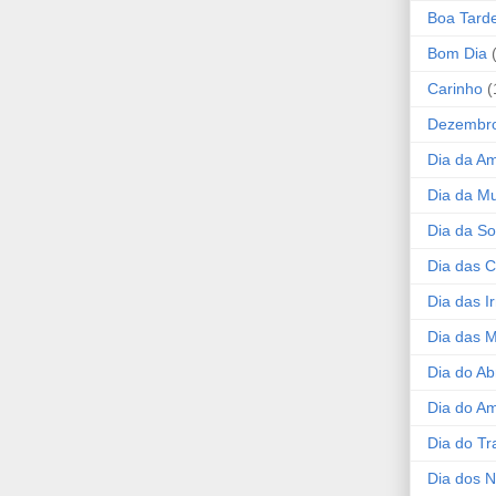
Boa Tard
Bom Dia
Carinho
(
Dezembr
Dia da A
Dia da Mu
Dia da S
Dia das C
Dia das I
Dia das 
Dia do Ab
Dia do A
Dia do Tr
Dia dos 