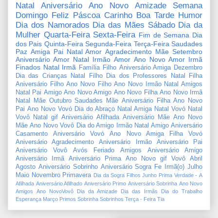
Natal
Aniversário
Ano Novo
Amizade
Semana
Domingo
Feliz Páscoa
Carinho
Boa Tarde
Humor
Dia dos Namorados
Dia das Mães
Sábado
Dia da
Mulher
Quarta-Feira
Sexta-Feira
Fim de Semana
Dia
dos Pais
Quinta-Feira
Segunda-Feira
Terça-Feira
Saudades
Paz
Amiga
Pai
Natal Amor
Agradecimento
Mãe
Setembro
Aniversário Amor
Natal Irmão
Amor
Ano Novo Amor
Irmã
Finados
Natal Irmã
Família
Filho
Aniversário Amiga
Dezembro
Dia das Crianças
Natal Filho
Dia dos Professores
Natal Filha
Aniversário Filho
Ano Novo Filho
Ano Novo Irmão
Natal Amigos
Natal Pai
Amigo
Ano Novo Amigo
Ano Novo Filha
Ano Novo Irmã
Natal Mãe
Outubro
Saudades Mãe
Aniversário Filha
Ano Novo
Pai
Ano Novo Vovó
Dia do Abraço
Natal Amiga
Natal Vovó
Natal
Vovô
Natal gif
Aniversário Afilhada
Aniversário Mãe
Ano Novo
Mãe
Ano Novo Vovô
Dia do Amigo
Irmão
Natal Amigo
Aniversário
Casamento
Aniversário Vovó
Ano Novo Amiga
Filha
Vovó
Aniversário Agradecimento
Aniversário Irmão
Aniversário Pai
Aniversário Vovô
Avós
Feriado
Amigos
Aniversário Amigo
Aniversário Irmã
Aniversário Prima
Ano Novo gif
Vovô
Abril
Agosto
Aniversário Sobrinho
Aniversário Sogra
Fe
Irmã(o)
Julho
Maio
Novembro
Primavera
Dia da Sogra
Filhos
Junho
Prima
Verdade
-
A
Afilhada
Aniversário Afilhado
Aniversário Primo
Aniversário Sobrinha
Ano Novo
Amigos
Ano NovoVovô
Dia da Amizade
Dia das Irmãs
Dia do Trabalho
Esperança
Março
Primos
Sobrinha
Sobrinhos
Terça - Feira
Tia