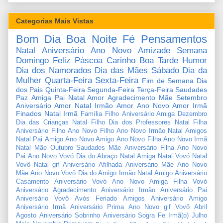
Categorias Mais Vistas
Bom Dia
Boa Noite
Fé
Pensamentos
Natal
Aniversário
Ano Novo
Amizade
Semana
Domingo
Feliz Páscoa
Carinho
Boa Tarde
Humor
Dia dos Namorados
Dia das Mães
Sábado
Dia da
Mulher
Quarta-Feira
Sexta-Feira
Fim de Semana
Dia
dos Pais
Quinta-Feira
Segunda-Feira
Terça-Feira
Saudades
Paz
Amiga
Pai
Natal Amor
Agradecimento
Mãe
Setembro
Aniversário Amor
Natal Irmão
Amor
Ano Novo Amor
Irmã
Finados
Natal Irmã
Família
Filho
Aniversário Amiga
Dezembro
Dia das Crianças
Natal Filho
Dia dos Professores
Natal Filha
Aniversário Filho
Ano Novo Filho
Ano Novo Irmão
Natal Amigos
Natal Pai
Amigo
Ano Novo Amigo
Ano Novo Filha
Ano Novo Irmã
Natal Mãe
Outubro
Saudades Mãe
Aniversário Filha
Ano Novo
Pai
Ano Novo Vovó
Dia do Abraço
Natal Amiga
Natal Vovó
Natal
Vovô
Natal gif
Aniversário Afilhada
Aniversário Mãe
Ano Novo
Mãe
Ano Novo Vovô
Dia do Amigo
Irmão
Natal Amigo
Aniversário
Casamento
Aniversário Vovó
Ano Novo Amiga
Filha
Vovó
Aniversário Agradecimento
Aniversário Irmão
Aniversário Pai
Aniversário Vovô
Avós
Feriado
Amigos
Aniversário Amigo
Aniversário Irmã
Aniversário Prima
Ano Novo gif
Vovô
Abril
Agosto
Aniversário Sobrinho
Aniversário Sogra
Fe
Irmã(o)
Julho