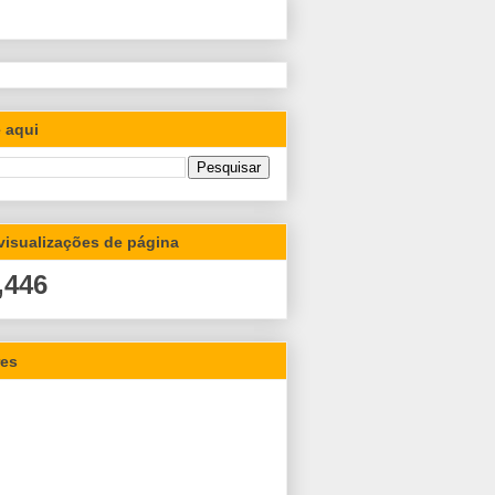
 aqui
 visualizações de página
,446
res