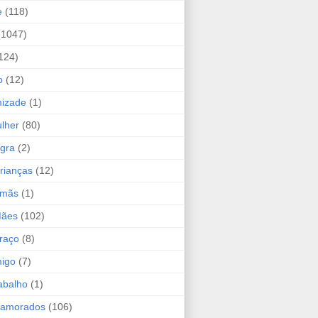
e
(118)
(1047)
124)
o
(12)
mizade
(1)
lher
(80)
ogra
(2)
rianças
(12)
rmãs
(1)
Mães
(102)
raço
(8)
migo
(7)
abalho
(1)
Namorados
(106)