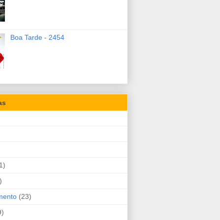
Boa Tarde - 2454
as
1)
)
mento
(23)
9)