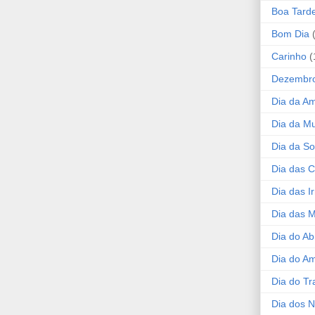
Boa Tard
Bom Dia
Carinho
(
Dezembr
Dia da A
Dia da Mu
Dia da S
Dia das C
Dia das I
Dia das 
Dia do Ab
Dia do A
Dia do Tr
Dia dos 