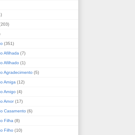
4)
(203)
)
io
(351)
io Afilhada
(7)
io Afilhado
(1)
io Agradecimento
(5)
io Amiga
(12)
io Amigo
(4)
io Amor
(17)
rio Casamento
(6)
io Filha
(8)
io Filho
(10)