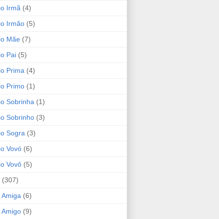
io Irmã
(4)
io Irmão
(5)
io Mãe
(7)
io Pai
(5)
io Prima
(4)
io Primo
(1)
io Sobrinha
(1)
io Sobrinho
(3)
io Sogra
(3)
io Vovó
(6)
io Vovô
(5)
(307)
 Amiga
(6)
 Amigo
(9)