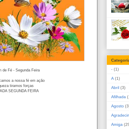
Categori
-
(1)
de Fé - Segunda Feira
A
(1)
camos a nossa fé em ação
queza tiramos forças
Abril
(3)
ADA SEGUNDA FEIRA
Afilhada
(
Agosto
(3
Agradeci
Amiga
(2