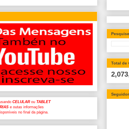
Pesquise
Total de
2,073
Seguido
 usando
CELULAR
ou
TABLET
RIAS
e outas informações
sponíveis no final da página.