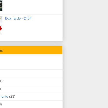
Boa Tarde - 2454
as
1)
)
mento
(23)
9)