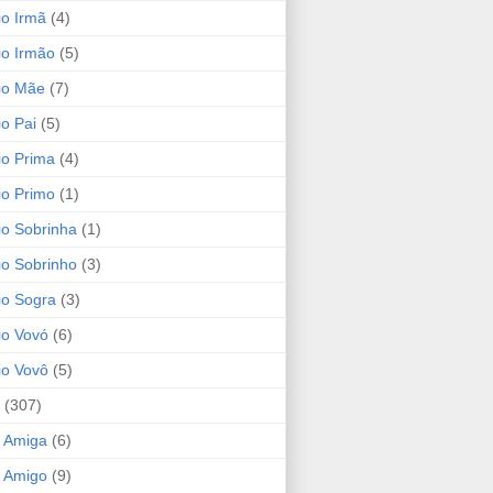
io Irmã
(4)
io Irmão
(5)
io Mãe
(7)
io Pai
(5)
io Prima
(4)
io Primo
(1)
io Sobrinha
(1)
io Sobrinho
(3)
io Sogra
(3)
io Vovó
(6)
io Vovô
(5)
(307)
 Amiga
(6)
 Amigo
(9)