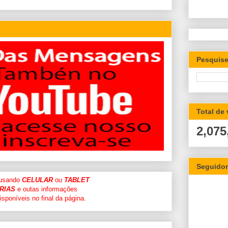
Pesquise
Total de
2,075
Seguido
 usando
CELULAR
ou
TABLET
RIAS
e outas informações
sponíveis no final da página.