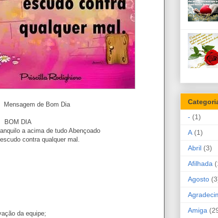
Categori
 Bom Dia
-
(1)
BOM DIA
tranquilo a acima de tudo Abençoado
A
(1)
escudo contra qualquer mal.
Abril
(3)
Afilhada
(
Agosto
(3
Agradeci
Amiga
(2
vação da equipe;