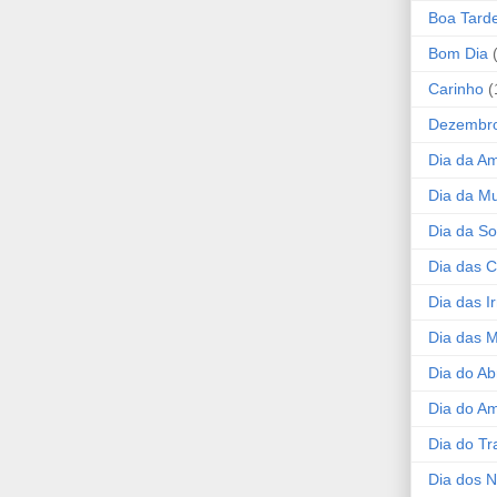
Boa Tard
Bom Dia
Carinho
(
Dezembr
Dia da A
Dia da Mu
Dia da S
Dia das C
Dia das I
Dia das 
Dia do Ab
Dia do A
Dia do Tr
Dia dos 