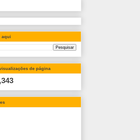
 aqui
 visualizações de página
,343
res