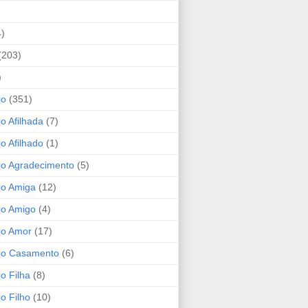
4)
(203)
)
io
(351)
io Afilhada
(7)
io Afilhado
(1)
io Agradecimento
(5)
io Amiga
(12)
io Amigo
(4)
io Amor
(17)
rio Casamento
(6)
io Filha
(8)
io Filho
(10)