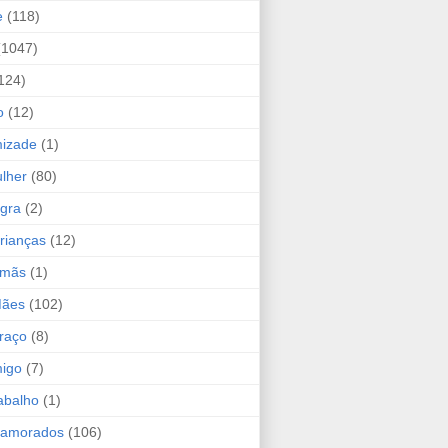
e
(118)
(1047)
124)
o
(12)
mizade
(1)
lher
(80)
ogra
(2)
rianças
(12)
rmãs
(1)
Mães
(102)
raço
(8)
migo
(7)
abalho
(1)
Namorados
(106)