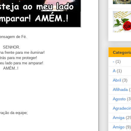
ensagem de Fé.
SENHOR.
Categori
ha frente para me iluminar!
trás para me proteger!
-
(1)
eu lado para me amparar!
AMÉM..!
A
(1)
Abril
(3)
Afilhada
(
Agosto
(3
Agradeci
vação da equipe;
Amiga
(2
Amigo
(9)