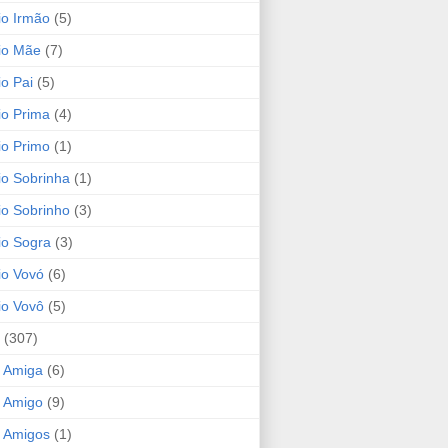
io Irmão
(5)
io Mãe
(7)
io Pai
(5)
io Prima
(4)
io Primo
(1)
io Sobrinha
(1)
io Sobrinho
(3)
io Sogra
(3)
io Vovó
(6)
io Vovô
(5)
(307)
 Amiga
(6)
 Amigo
(9)
 Amigos
(1)