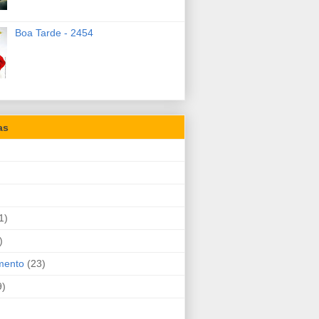
Boa Tarde - 2454
as
1)
)
mento
(23)
9)