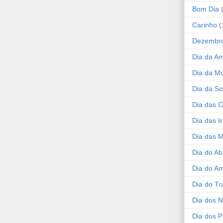
Bom Dia
Carinho
(
Dezembr
Dia da A
Dia da Mu
Dia da S
Dia das C
Dia das I
Dia das 
Dia do Ab
Dia do A
Dia do Tr
Dia dos 
Dia dos P