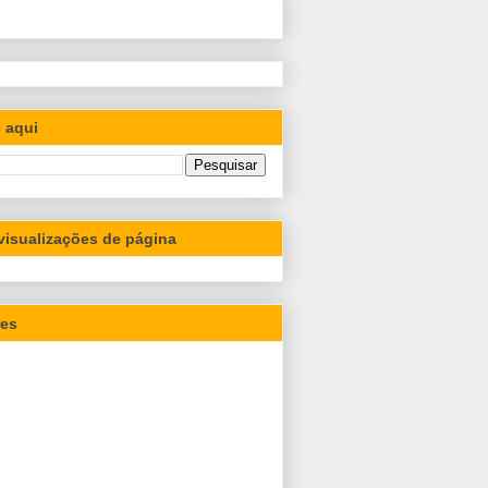
 aqui
 visualizações de página
res