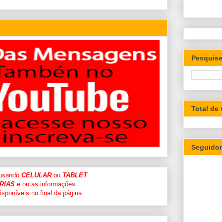
Pesquise
Total de
Seguido
 usando
CELULAR
ou
TABLET
RIAS
e outas informações
sponíveis no final da página.