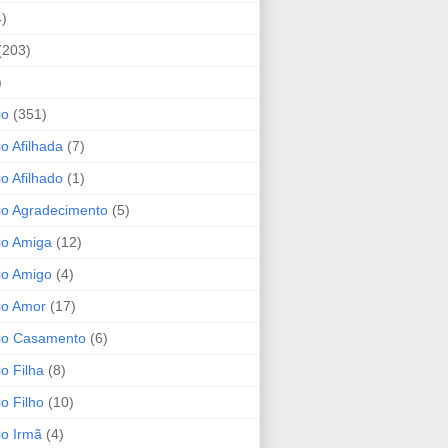
4)
(203)
)
io
(351)
io Afilhada
(7)
io Afilhado
(1)
io Agradecimento
(5)
io Amiga
(12)
io Amigo
(4)
io Amor
(17)
rio Casamento
(6)
io Filha
(8)
io Filho
(10)
io Irmã
(4)