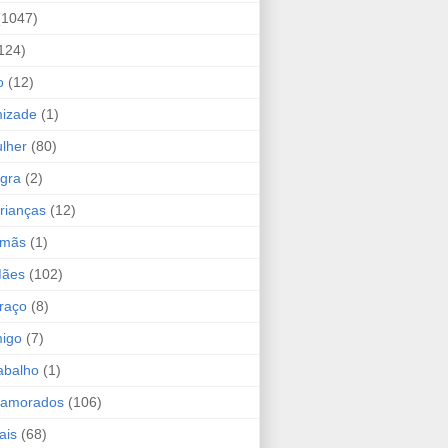
(1047)
124)
o
(12)
mizade
(1)
lher
(80)
ogra
(2)
rianças
(12)
rmãs
(1)
Mães
(102)
raço
(8)
migo
(7)
abalho
(1)
Namorados
(106)
ais
(68)