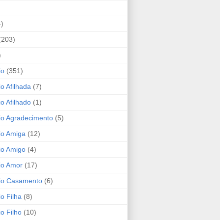
4)
(203)
)
io
(351)
io Afilhada
(7)
io Afilhado
(1)
io Agradecimento
(5)
io Amiga
(12)
io Amigo
(4)
io Amor
(17)
rio Casamento
(6)
io Filha
(8)
io Filho
(10)