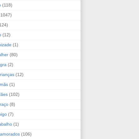
e
(118)
(1047)
124)
o
(12)
mizade
(1)
lher
(80)
ogra
(2)
rianças
(12)
rmãs
(1)
Mães
(102)
raço
(8)
migo
(7)
abalho
(1)
Namorados
(106)