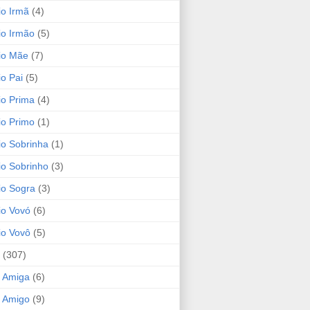
io Irmã
(4)
io Irmão
(5)
io Mãe
(7)
io Pai
(5)
io Prima
(4)
io Primo
(1)
io Sobrinha
(1)
io Sobrinho
(3)
io Sogra
(3)
io Vovó
(6)
io Vovô
(5)
(307)
 Amiga
(6)
 Amigo
(9)