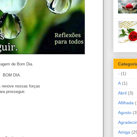
Categori
agem de Bom Dia.
-
(1)
BOM DIA.
A
(1)
 renove nossas forças
ara prosseguir.
Abril
(3)
Afilhada
(
Agosto
(3
Agradeci
Amiga
(2