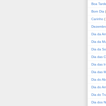
Boa Tard
Bom Dia
Carinho
(
Dezembr
Dia da A
Dia da Mu
Dia da S
Dia das C
Dia das I
Dia das 
Dia do Ab
Dia do A
Dia do Tr
Dia dos 