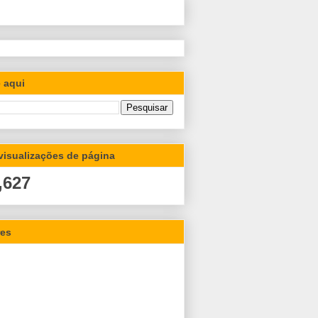
 aqui
 visualizações de página
,627
res