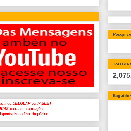
Pesquise
Total de
2,075
Seguido
 usando
CELULAR
ou
TABLET
RIAS
e outas informações
sponíveis no final da página.