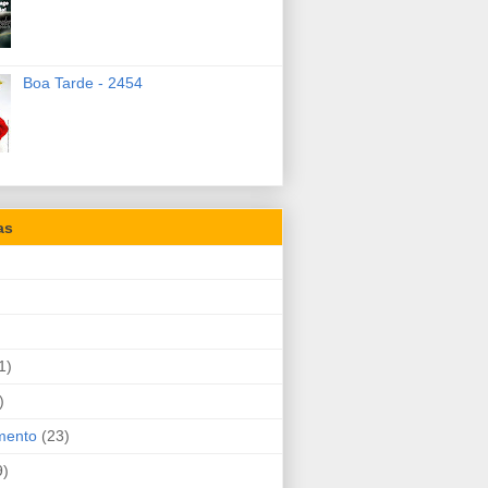
Boa Tarde - 2454
as
1)
)
mento
(23)
9)