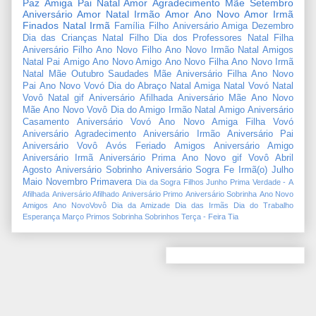
Paz
Amiga
Pai
Natal Amor
Agradecimento
Mãe
Setembro
Aniversário Amor
Natal Irmão
Amor
Ano Novo Amor
Irmã
Finados
Natal Irmã
Família
Filho
Aniversário Amiga
Dezembro
Dia das Crianças
Natal Filho
Dia dos Professores
Natal Filha
Aniversário Filho
Ano Novo Filho
Ano Novo Irmão
Natal Amigos
Natal Pai
Amigo
Ano Novo Amigo
Ano Novo Filha
Ano Novo Irmã
Natal Mãe
Outubro
Saudades Mãe
Aniversário Filha
Ano Novo
Pai
Ano Novo Vovó
Dia do Abraço
Natal Amiga
Natal Vovó
Natal
Vovô
Natal gif
Aniversário Afilhada
Aniversário Mãe
Ano Novo
Mãe
Ano Novo Vovô
Dia do Amigo
Irmão
Natal Amigo
Aniversário
Casamento
Aniversário Vovó
Ano Novo Amiga
Filha
Vovó
Aniversário Agradecimento
Aniversário Irmão
Aniversário Pai
Aniversário Vovô
Avós
Feriado
Amigos
Aniversário Amigo
Aniversário Irmã
Aniversário Prima
Ano Novo gif
Vovô
Abril
Agosto
Aniversário Sobrinho
Aniversário Sogra
Fe
Irmã(o)
Julho
Maio
Novembro
Primavera
Dia da Sogra
Filhos
Junho
Prima
Verdade
-
A
Afilhada
Aniversário Afilhado
Aniversário Primo
Aniversário Sobrinha
Ano Novo
Amigos
Ano NovoVovô
Dia da Amizade
Dia das Irmãs
Dia do Trabalho
Esperança
Março
Primos
Sobrinha
Sobrinhos
Terça - Feira
Tia