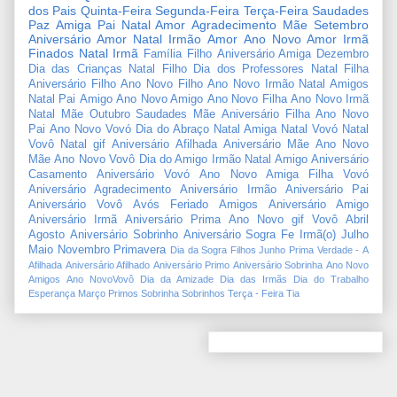
dos Pais
Quinta-Feira
Segunda-Feira
Terça-Feira
Saudades
Paz
Amiga
Pai
Natal Amor
Agradecimento
Mãe
Setembro
Aniversário Amor
Natal Irmão
Amor
Ano Novo Amor
Irmã
Finados
Natal Irmã
Família
Filho
Aniversário Amiga
Dezembro
Dia das Crianças
Natal Filho
Dia dos Professores
Natal Filha
Aniversário Filho
Ano Novo Filho
Ano Novo Irmão
Natal Amigos
Natal Pai
Amigo
Ano Novo Amigo
Ano Novo Filha
Ano Novo Irmã
Natal Mãe
Outubro
Saudades Mãe
Aniversário Filha
Ano Novo
Pai
Ano Novo Vovó
Dia do Abraço
Natal Amiga
Natal Vovó
Natal
Vovô
Natal gif
Aniversário Afilhada
Aniversário Mãe
Ano Novo
Mãe
Ano Novo Vovô
Dia do Amigo
Irmão
Natal Amigo
Aniversário
Casamento
Aniversário Vovó
Ano Novo Amiga
Filha
Vovó
Aniversário Agradecimento
Aniversário Irmão
Aniversário Pai
Aniversário Vovô
Avós
Feriado
Amigos
Aniversário Amigo
Aniversário Irmã
Aniversário Prima
Ano Novo gif
Vovô
Abril
Agosto
Aniversário Sobrinho
Aniversário Sogra
Fe
Irmã(o)
Julho
Maio
Novembro
Primavera
Dia da Sogra
Filhos
Junho
Prima
Verdade
-
A
Afilhada
Aniversário Afilhado
Aniversário Primo
Aniversário Sobrinha
Ano Novo
Amigos
Ano NovoVovô
Dia da Amizade
Dia das Irmãs
Dia do Trabalho
Esperança
Março
Primos
Sobrinha
Sobrinhos
Terça - Feira
Tia