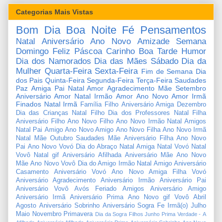
Categorias Mais Vistas
Bom Dia
Boa Noite
Fé
Pensamentos
Natal
Aniversário
Ano Novo
Amizade
Semana
Domingo
Feliz Páscoa
Carinho
Boa Tarde
Humor
Dia dos Namorados
Dia das Mães
Sábado
Dia da
Mulher
Quarta-Feira
Sexta-Feira
Fim de Semana
Dia
dos Pais
Quinta-Feira
Segunda-Feira
Terça-Feira
Saudades
Paz
Amiga
Pai
Natal Amor
Agradecimento
Mãe
Setembro
Aniversário Amor
Natal Irmão
Amor
Ano Novo Amor
Irmã
Finados
Natal Irmã
Família
Filho
Aniversário Amiga
Dezembro
Dia das Crianças
Natal Filho
Dia dos Professores
Natal Filha
Aniversário Filho
Ano Novo Filho
Ano Novo Irmão
Natal Amigos
Natal Pai
Amigo
Ano Novo Amigo
Ano Novo Filha
Ano Novo Irmã
Natal Mãe
Outubro
Saudades Mãe
Aniversário Filha
Ano Novo
Pai
Ano Novo Vovó
Dia do Abraço
Natal Amiga
Natal Vovó
Natal
Vovô
Natal gif
Aniversário Afilhada
Aniversário Mãe
Ano Novo
Mãe
Ano Novo Vovô
Dia do Amigo
Irmão
Natal Amigo
Aniversário
Casamento
Aniversário Vovó
Ano Novo Amiga
Filha
Vovó
Aniversário Agradecimento
Aniversário Irmão
Aniversário Pai
Aniversário Vovô
Avós
Feriado
Amigos
Aniversário Amigo
Aniversário Irmã
Aniversário Prima
Ano Novo gif
Vovô
Abril
Agosto
Aniversário Sobrinho
Aniversário Sogra
Fe
Irmã(o)
Julho
Maio
Novembro
Primavera
Dia da Sogra
Filhos
Junho
Prima
Verdade
-
A