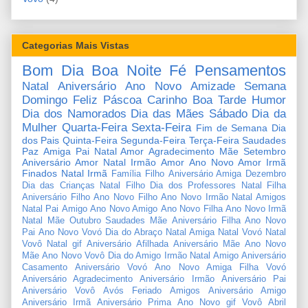
Categorias Mais Vistas
Bom Dia
Boa Noite
Fé
Pensamentos
Natal
Aniversário
Ano Novo
Amizade
Semana
Domingo
Feliz Páscoa
Carinho
Boa Tarde
Humor
Dia dos Namorados
Dia das Mães
Sábado
Dia da
Mulher
Quarta-Feira
Sexta-Feira
Fim de Semana
Dia
dos Pais
Quinta-Feira
Segunda-Feira
Terça-Feira
Saudades
Paz
Amiga
Pai
Natal Amor
Agradecimento
Mãe
Setembro
Aniversário Amor
Natal Irmão
Amor
Ano Novo Amor
Irmã
Finados
Natal Irmã
Família
Filho
Aniversário Amiga
Dezembro
Dia das Crianças
Natal Filho
Dia dos Professores
Natal Filha
Aniversário Filho
Ano Novo Filho
Ano Novo Irmão
Natal Amigos
Natal Pai
Amigo
Ano Novo Amigo
Ano Novo Filha
Ano Novo Irmã
Natal Mãe
Outubro
Saudades Mãe
Aniversário Filha
Ano Novo
Pai
Ano Novo Vovó
Dia do Abraço
Natal Amiga
Natal Vovó
Natal
Vovô
Natal gif
Aniversário Afilhada
Aniversário Mãe
Ano Novo
Mãe
Ano Novo Vovô
Dia do Amigo
Irmão
Natal Amigo
Aniversário
Casamento
Aniversário Vovó
Ano Novo Amiga
Filha
Vovó
Aniversário Agradecimento
Aniversário Irmão
Aniversário Pai
Aniversário Vovô
Avós
Feriado
Amigos
Aniversário Amigo
Aniversário Irmã
Aniversário Prima
Ano Novo gif
Vovô
Abril