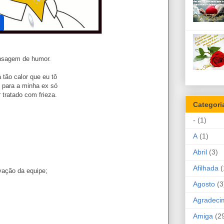
sagem de humor.
á tão calor que eu tô
o para a minha ex só
r tratado com frieza.
Categori
-
(1)
A
(1)
Abril
(3)
Afilhada
(
vação da equipe;
Agosto
(3
Agradeci
Amiga
(2