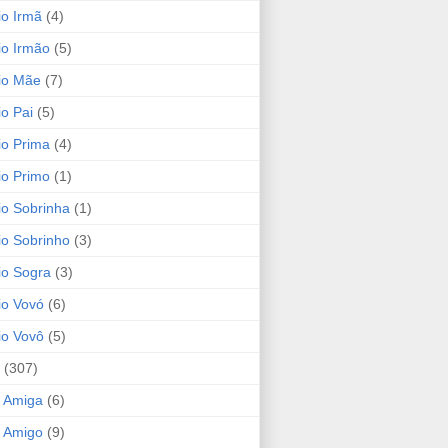
io Irmã
(4)
io Irmão
(5)
io Mãe
(7)
io Pai
(5)
io Prima
(4)
io Primo
(1)
io Sobrinha
(1)
io Sobrinho
(3)
io Sogra
(3)
io Vovó
(6)
io Vovô
(5)
(307)
 Amiga
(6)
 Amigo
(9)