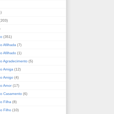
4)
(203)
)
io
(351)
io Afilhada
(7)
io Afilhado
(1)
io Agradecimento
(5)
io Amiga
(12)
io Amigo
(4)
io Amor
(17)
rio Casamento
(6)
io Filha
(8)
io Filho
(10)