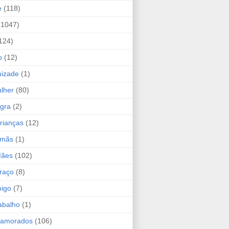
e
(118)
(1047)
124)
o
(12)
mizade
(1)
lher
(80)
ogra
(2)
rianças
(12)
rmãs
(1)
Mães
(102)
raço
(8)
migo
(7)
abalho
(1)
Namorados
(106)