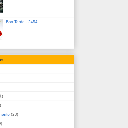
Boa Tarde - 2454
as
1)
)
mento
(23)
9)