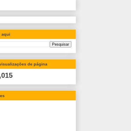
 aqui
 visualizações de página
,015
res