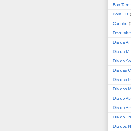
Boa Tard
Bom Dia
Carinho
(
Dezembr
Dia da A
Dia da Mu
Dia da S
Dia das C
Dia das I
Dia das 
Dia do Ab
Dia do A
Dia do Tr
Dia dos 