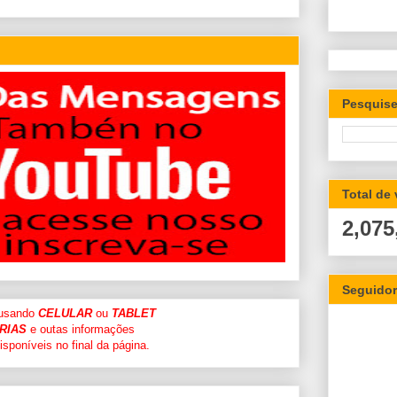
Pesquise
Total de
2,075
Seguido
 usando
CELULAR
ou
TABLET
RIAS
e outas informações
sponíveis no final da página.