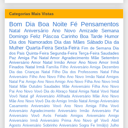
Categorias Mais Vistas
Bom Dia
Boa Noite
Fé
Pensamentos
Natal
Aniversário
Ano Novo
Amizade
Semana
Domingo
Feliz Páscoa
Carinho
Boa Tarde
Humor
Dia dos Namorados
Dia das Mães
Sábado
Dia da
Mulher
Quarta-Feira
Sexta-Feira
Fim de Semana
Dia
dos Pais
Quinta-Feira
Segunda-Feira
Terça-Feira
Saudades
Paz
Amiga
Pai
Natal Amor
Agradecimento
Mãe
Setembro
Aniversário Amor
Natal Irmão
Amor
Ano Novo Amor
Irmã
Finados
Natal Irmã
Família
Filho
Aniversário Amiga
Dezembro
Dia das Crianças
Natal Filho
Dia dos Professores
Natal Filha
Aniversário Filho
Ano Novo Filho
Ano Novo Irmão
Natal Amigos
Natal Pai
Amigo
Ano Novo Amigo
Ano Novo Filha
Ano Novo Irmã
Natal Mãe
Outubro
Saudades Mãe
Aniversário Filha
Ano Novo
Pai
Ano Novo Vovó
Dia do Abraço
Natal Amiga
Natal Vovó
Natal
Vovô
Natal gif
Aniversário Afilhada
Aniversário Mãe
Ano Novo
Mãe
Ano Novo Vovô
Dia do Amigo
Irmão
Natal Amigo
Aniversário
Casamento
Aniversário Vovó
Ano Novo Amiga
Filha
Vovó
Aniversário Agradecimento
Aniversário Irmão
Aniversário Pai
Aniversário Vovô
Avós
Feriado
Amigos
Aniversário Amigo
Aniversário Irmã
Aniversário Prima
Ano Novo gif
Vovô
Abril
Agosto
Aniversário Sobrinho
Aniversário Sogra
Fe
Irmã(o)
Julho