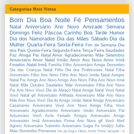
Categorias Mais Vistas
Bom Dia
Boa Noite
Fé
Pensamentos
Natal
Aniversário
Ano Novo
Amizade
Semana
Domingo
Feliz Páscoa
Carinho
Boa Tarde
Humor
Dia dos Namorados
Dia das Mães
Sábado
Dia da
Mulher
Quarta-Feira
Sexta-Feira
Fim de Semana
Dia
dos Pais
Quinta-Feira
Segunda-Feira
Terça-Feira
Saudades
Paz
Amiga
Pai
Natal Amor
Agradecimento
Mãe
Setembro
Aniversário Amor
Natal Irmão
Amor
Ano Novo Amor
Irmã
Finados
Natal Irmã
Família
Filho
Aniversário Amiga
Dezembro
Dia das Crianças
Natal Filho
Dia dos Professores
Natal Filha
Aniversário Filho
Ano Novo Filho
Ano Novo Irmão
Natal Amigos
Natal Pai
Amigo
Ano Novo Amigo
Ano Novo Filha
Ano Novo Irmã
Natal Mãe
Outubro
Saudades Mãe
Aniversário Filha
Ano Novo
Pai
Ano Novo Vovó
Dia do Abraço
Natal Amiga
Natal Vovó
Natal
Vovô
Natal gif
Aniversário Afilhada
Aniversário Mãe
Ano Novo
Mãe
Ano Novo Vovô
Dia do Amigo
Irmão
Natal Amigo
Aniversário
Casamento
Aniversário Vovó
Ano Novo Amiga
Filha
Vovó
Aniversário Agradecimento
Aniversário Irmão
Aniversário Pai
Aniversário Vovô
Avós
Feriado
Amigos
Aniversário Amigo
Aniversário Irmã
Aniversário Prima
Ano Novo gif
Vovô
Abril
Agosto
Aniversário Sobrinho
Aniversário Sogra
Fe
Irmã(o)
Julho
Maio
Novembro
Primavera
Dia da Sogra
Filhos
Junho
Prima
Verdade
-
A