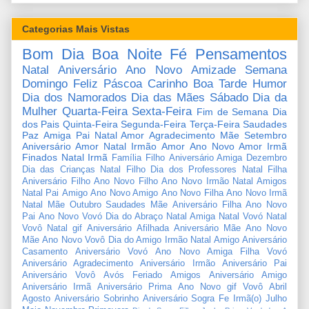
Categorias Mais Vistas
Bom Dia
Boa Noite
Fé
Pensamentos
Natal
Aniversário
Ano Novo
Amizade
Semana
Domingo
Feliz Páscoa
Carinho
Boa Tarde
Humor
Dia dos Namorados
Dia das Mães
Sábado
Dia da
Mulher
Quarta-Feira
Sexta-Feira
Fim de Semana
Dia
dos Pais
Quinta-Feira
Segunda-Feira
Terça-Feira
Saudades
Paz
Amiga
Pai
Natal Amor
Agradecimento
Mãe
Setembro
Aniversário Amor
Natal Irmão
Amor
Ano Novo Amor
Irmã
Finados
Natal Irmã
Família
Filho
Aniversário Amiga
Dezembro
Dia das Crianças
Natal Filho
Dia dos Professores
Natal Filha
Aniversário Filho
Ano Novo Filho
Ano Novo Irmão
Natal Amigos
Natal Pai
Amigo
Ano Novo Amigo
Ano Novo Filha
Ano Novo Irmã
Natal Mãe
Outubro
Saudades Mãe
Aniversário Filha
Ano Novo
Pai
Ano Novo Vovó
Dia do Abraço
Natal Amiga
Natal Vovó
Natal
Vovô
Natal gif
Aniversário Afilhada
Aniversário Mãe
Ano Novo
Mãe
Ano Novo Vovô
Dia do Amigo
Irmão
Natal Amigo
Aniversário
Casamento
Aniversário Vovó
Ano Novo Amiga
Filha
Vovó
Aniversário Agradecimento
Aniversário Irmão
Aniversário Pai
Aniversário Vovô
Avós
Feriado
Amigos
Aniversário Amigo
Aniversário Irmã
Aniversário Prima
Ano Novo gif
Vovô
Abril
Agosto
Aniversário Sobrinho
Aniversário Sogra
Fe
Irmã(o)
Julho