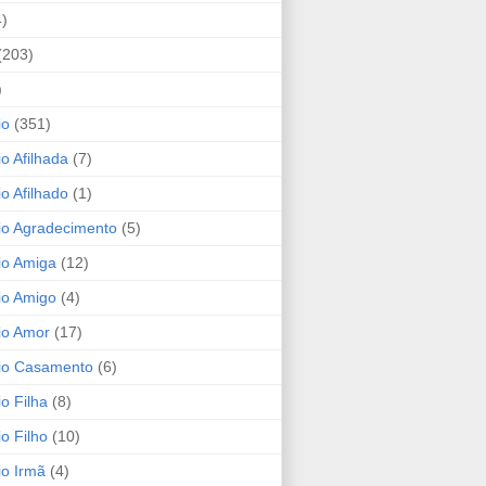
4)
(203)
)
io
(351)
io Afilhada
(7)
io Afilhado
(1)
io Agradecimento
(5)
io Amiga
(12)
io Amigo
(4)
io Amor
(17)
rio Casamento
(6)
io Filha
(8)
io Filho
(10)
io Irmã
(4)