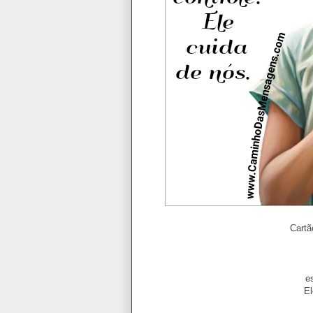
Cartã
e
El