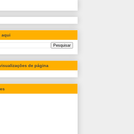
 aqui
 visualizações de página
res