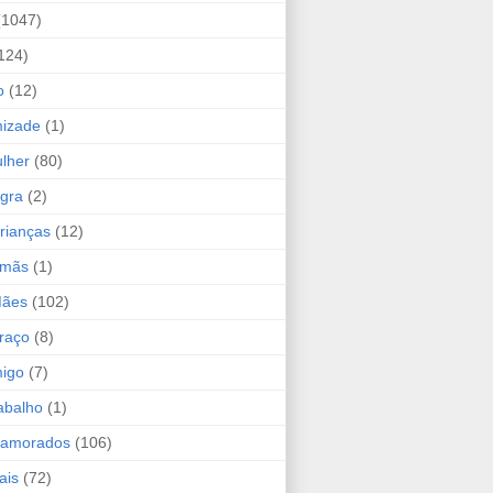
(1047)
124)
o
(12)
mizade
(1)
lher
(80)
ogra
(2)
rianças
(12)
rmãs
(1)
Mães
(102)
raço
(8)
migo
(7)
abalho
(1)
Namorados
(106)
ais
(72)