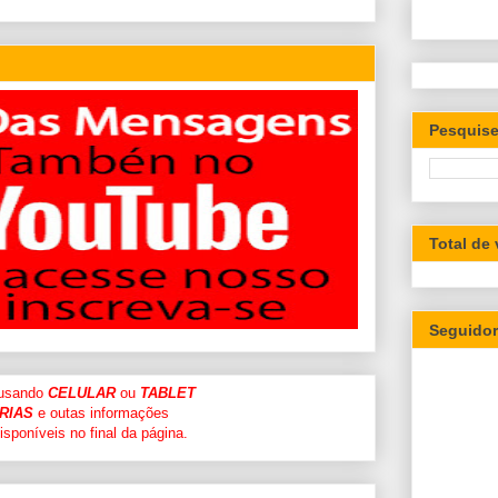
Pesquise
Total de
Seguido
 usando
CELULAR
ou
TABLET
RIAS
e outas informações
sponíveis no final da página.