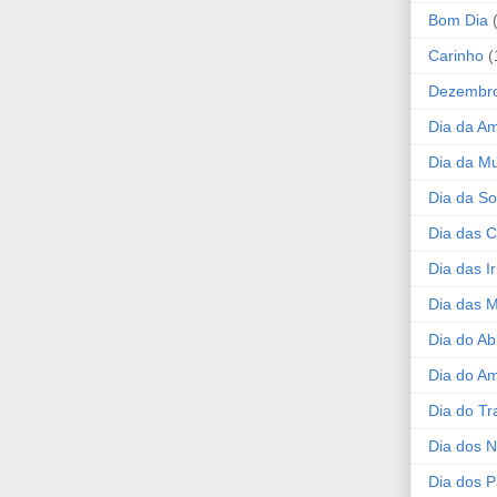
Bom Dia
Carinho
(
Dezembr
Dia da A
Dia da Mu
Dia da S
Dia das C
Dia das I
Dia das 
Dia do Ab
Dia do A
Dia do Tr
Dia dos 
Dia dos P