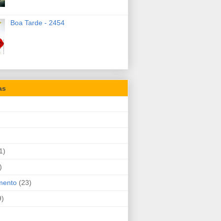
Boa Tarde - 2454
as
1)
)
mento
(23)
9)