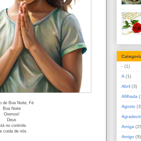
Categori
-
(1)
A
(1)
Abril
(3)
Afilhada
(
o de Boa Noite, Fé
Agosto
(3
Boa Noite
Oremos!
Agradeci
Deus
stá no controle.
Amiga
(2
e cuida de nós.
Amigo
(9)