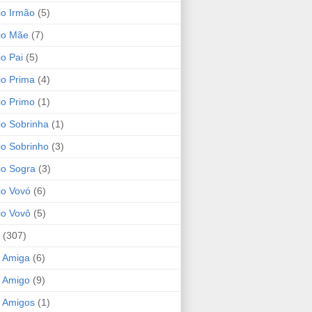
io Irmão
(5)
io Mãe
(7)
io Pai
(5)
io Prima
(4)
io Primo
(1)
io Sobrinha
(1)
io Sobrinho
(3)
io Sogra
(3)
io Vovó
(6)
io Vovô
(5)
(307)
 Amiga
(6)
 Amigo
(9)
 Amigos
(1)