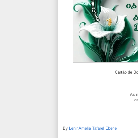
Cartão de B
As 
o
By
Lenir Amelia Tafarel Eberle