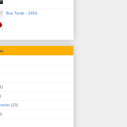
Boa Tarde - 2454
as
1)
)
mento
(23)
9)