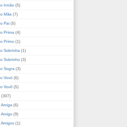
io Irmão
(5)
io Mãe
(7)
io Pai
(5)
io Prima
(4)
io Primo
(1)
io Sobrinha
(1)
io Sobrinho
(3)
io Sogra
(3)
io Vovó
(6)
io Vovô
(5)
(307)
 Amiga
(6)
 Amigo
(9)
 Amigos
(1)