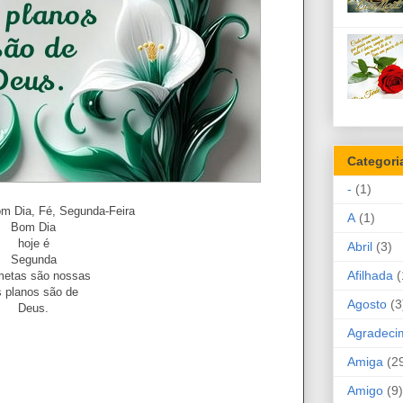
Categori
-
(1)
om Dia, Fé, Segunda-Feira
A
(1)
Bom Dia
hoje é
Abril
(3)
Segunda
Afilhada
(
metas são nossas
s planos são de
Agosto
(3
Deus.
Agradeci
Amiga
(2
Amigo
(9)