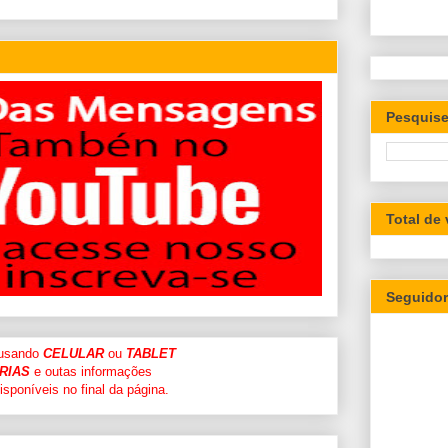
Pesquise
Total de
Seguido
 usando
CELULAR
ou
TABLET
RIAS
e outas informações
sponíveis no final da página.