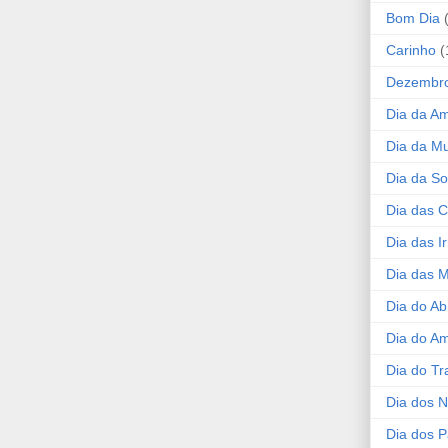
Bom Dia
Carinho
(
Dezembr
Dia da A
Dia da Mu
Dia da S
Dia das C
Dia das I
Dia das 
Dia do Ab
Dia do A
Dia do Tr
Dia dos 
Dia dos P