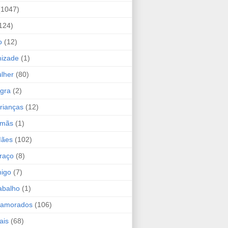
(1047)
124)
o
(12)
mizade
(1)
lher
(80)
ogra
(2)
rianças
(12)
rmãs
(1)
Mães
(102)
raço
(8)
migo
(7)
abalho
(1)
Namorados
(106)
ais
(68)