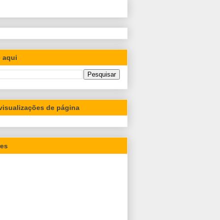
 aqui
 visualizações de página
res