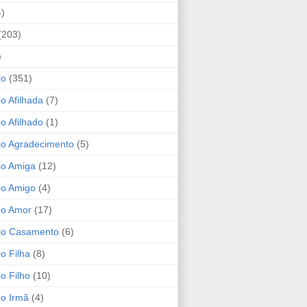
4)
(203)
)
io
(351)
io Afilhada
(7)
io Afilhado
(1)
io Agradecimento
(5)
io Amiga
(12)
io Amigo
(4)
io Amor
(17)
rio Casamento
(6)
io Filha
(8)
io Filho
(10)
io Irmã
(4)