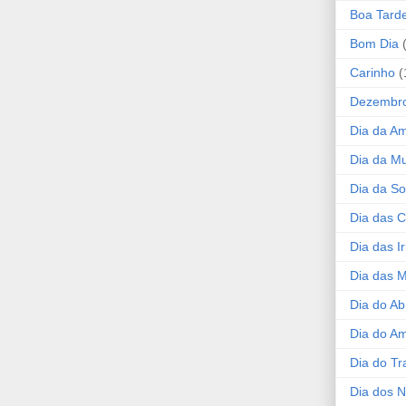
Boa Tard
Bom Dia
Carinho
(
Dezembr
Dia da A
Dia da Mu
Dia da S
Dia das C
Dia das I
Dia das 
Dia do Ab
Dia do A
Dia do Tr
Dia dos 