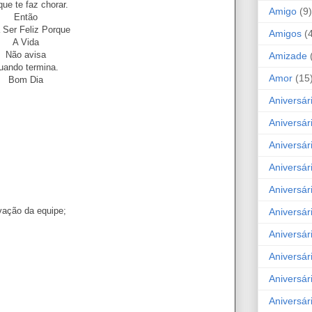
que te faz chorar.
Amigo
(9)
Então
 Ser Feliz Porque
Amigos
(
A Vida
Não avisa
Amizade
uando termina.
Amor
(15
Bom Dia
Aniversár
Aniversár
Aniversár
Aniversár
Aniversár
vação da equipe;
Aniversár
Aniversár
Aniversá
Aniversár
Aniversár