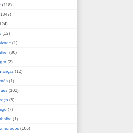
e
(118)
(1047)
124)
o
(12)
mizade
(1)
lher
(80)
ogra
(2)
rianças
(12)
rmãs
(1)
Mães
(102)
raço
(8)
migo
(7)
abalho
(1)
Namorados
(106)