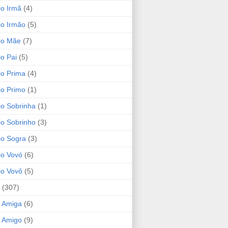
io Irmã
(4)
io Irmão
(5)
io Mãe
(7)
io Pai
(5)
io Prima
(4)
io Primo
(1)
io Sobrinha
(1)
io Sobrinho
(3)
io Sogra
(3)
io Vovó
(6)
io Vovô
(5)
(307)
 Amiga
(6)
 Amigo
(9)