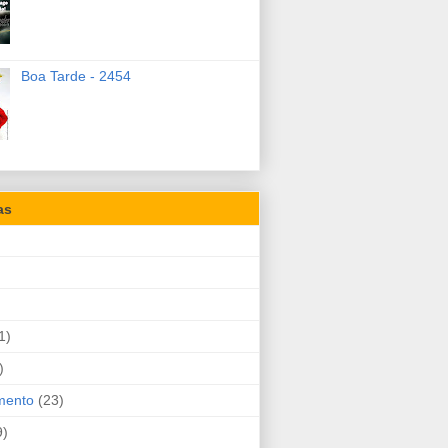
Boa Tarde - 2454
as
1)
)
mento
(23)
9)