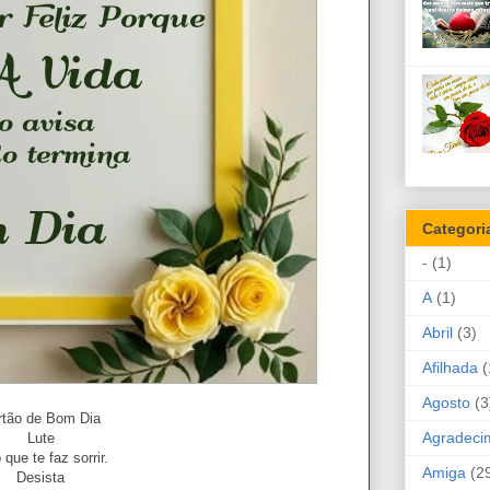
Categori
-
(1)
A
(1)
Abril
(3)
Afilhada
(
Agosto
(3
rtão de Bom Dia
Agradeci
Lute
 que te faz sorrir.
Amiga
(2
Desista