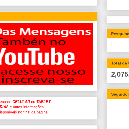
Pesquise
Total de
2,075
Seguido
 usando
CELULAR
ou
TABLET
RIAS
e outas informações
sponíveis no final da página.