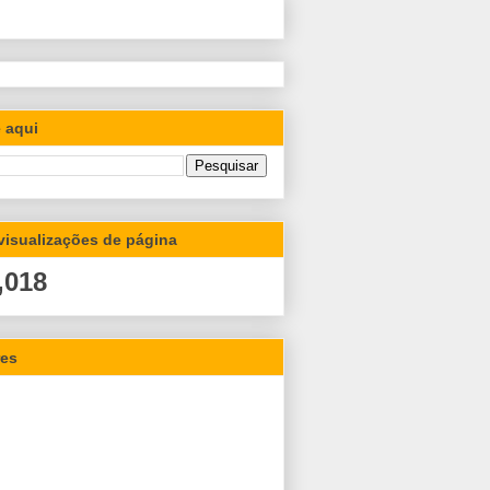
 aqui
 visualizações de página
,018
res