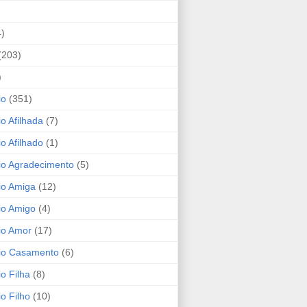
4)
(203)
)
io
(351)
io Afilhada
(7)
io Afilhado
(1)
io Agradecimento
(5)
io Amiga
(12)
io Amigo
(4)
io Amor
(17)
rio Casamento
(6)
io Filha
(8)
io Filho
(10)