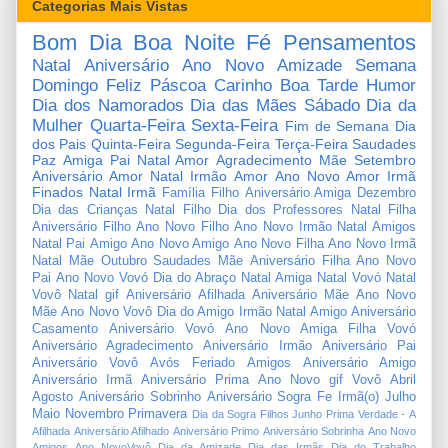
Categorias Mais Vistas
Bom Dia
Boa Noite
Fé
Pensamentos
Natal
Aniversário
Ano Novo
Amizade
Semana
Domingo
Feliz Páscoa
Carinho
Boa Tarde
Humor
Dia dos Namorados
Dia das Mães
Sábado
Dia da
Mulher
Quarta-Feira
Sexta-Feira
Fim de Semana
Dia
dos Pais
Quinta-Feira
Segunda-Feira
Terça-Feira
Saudades
Paz
Amiga
Pai
Natal Amor
Agradecimento
Mãe
Setembro
Aniversário Amor
Natal Irmão
Amor
Ano Novo Amor
Irmã
Finados
Natal Irmã
Família
Filho
Aniversário Amiga
Dezembro
Dia das Crianças
Natal Filho
Dia dos Professores
Natal Filha
Aniversário Filho
Ano Novo Filho
Ano Novo Irmão
Natal Amigos
Natal Pai
Amigo
Ano Novo Amigo
Ano Novo Filha
Ano Novo Irmã
Natal Mãe
Outubro
Saudades Mãe
Aniversário Filha
Ano Novo
Pai
Ano Novo Vovó
Dia do Abraço
Natal Amiga
Natal Vovó
Natal
Vovô
Natal gif
Aniversário Afilhada
Aniversário Mãe
Ano Novo
Mãe
Ano Novo Vovô
Dia do Amigo
Irmão
Natal Amigo
Aniversário
Casamento
Aniversário Vovó
Ano Novo Amiga
Filha
Vovó
Aniversário Agradecimento
Aniversário Irmão
Aniversário Pai
Aniversário Vovô
Avós
Feriado
Amigos
Aniversário Amigo
Aniversário Irmã
Aniversário Prima
Ano Novo gif
Vovô
Abril
Agosto
Aniversário Sobrinho
Aniversário Sogra
Fe
Irmã(o)
Julho
Maio
Novembro
Primavera
Dia da Sogra
Filhos
Junho
Prima
Verdade
-
A
Afilhada
Aniversário Afilhado
Aniversário Primo
Aniversário Sobrinha
Ano Novo
Amigos
Ano NovoVovô
Dia da Amizade
Dia das Irmãs
Dia do Trabalho