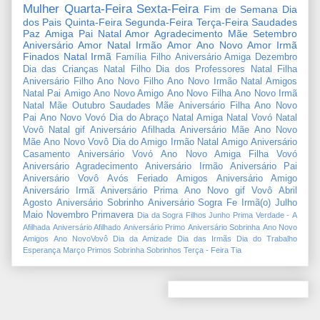
Mulher
Quarta-Feira
Sexta-Feira
Fim de Semana
Dia
dos Pais
Quinta-Feira
Segunda-Feira
Terça-Feira
Saudades
Paz
Amiga
Pai
Natal Amor
Agradecimento
Mãe
Setembro
Aniversário Amor
Natal Irmão
Amor
Ano Novo Amor
Irmã
Finados
Natal Irmã
Família
Filho
Aniversário Amiga
Dezembro
Dia das Crianças
Natal Filho
Dia dos Professores
Natal Filha
Aniversário Filho
Ano Novo Filho
Ano Novo Irmão
Natal Amigos
Natal Pai
Amigo
Ano Novo Amigo
Ano Novo Filha
Ano Novo Irmã
Natal Mãe
Outubro
Saudades Mãe
Aniversário Filha
Ano Novo
Pai
Ano Novo Vovó
Dia do Abraço
Natal Amiga
Natal Vovó
Natal
Vovô
Natal gif
Aniversário Afilhada
Aniversário Mãe
Ano Novo
Mãe
Ano Novo Vovô
Dia do Amigo
Irmão
Natal Amigo
Aniversário
Casamento
Aniversário Vovó
Ano Novo Amiga
Filha
Vovó
Aniversário Agradecimento
Aniversário Irmão
Aniversário Pai
Aniversário Vovô
Avós
Feriado
Amigos
Aniversário Amigo
Aniversário Irmã
Aniversário Prima
Ano Novo gif
Vovô
Abril
Agosto
Aniversário Sobrinho
Aniversário Sogra
Fe
Irmã(o)
Julho
Maio
Novembro
Primavera
Dia da Sogra
Filhos
Junho
Prima
Verdade
-
A
Afilhada
Aniversário Afilhado
Aniversário Primo
Aniversário Sobrinha
Ano Novo
Amigos
Ano NovoVovô
Dia da Amizade
Dia das Irmãs
Dia do Trabalho
Esperança
Março
Primos
Sobrinha
Sobrinhos
Terça - Feira
Tia