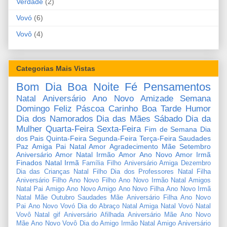
Verdade
(2)
Vovó
(6)
Vovô
(4)
Categorias Mais Vistas
Bom Dia
Boa Noite
Fé
Pensamentos
Natal
Aniversário
Ano Novo
Amizade
Semana
Domingo
Feliz Páscoa
Carinho
Boa Tarde
Humor
Dia dos Namorados
Dia das Mães
Sábado
Dia da
Mulher
Quarta-Feira
Sexta-Feira
Fim de Semana
Dia
dos Pais
Quinta-Feira
Segunda-Feira
Terça-Feira
Saudades
Paz
Amiga
Pai
Natal Amor
Agradecimento
Mãe
Setembro
Aniversário Amor
Natal Irmão
Amor
Ano Novo Amor
Irmã
Finados
Natal Irmã
Família
Filho
Aniversário Amiga
Dezembro
Dia das Crianças
Natal Filho
Dia dos Professores
Natal Filha
Aniversário Filho
Ano Novo Filho
Ano Novo Irmão
Natal Amigos
Natal Pai
Amigo
Ano Novo Amigo
Ano Novo Filha
Ano Novo Irmã
Natal Mãe
Outubro
Saudades Mãe
Aniversário Filha
Ano Novo
Pai
Ano Novo Vovó
Dia do Abraço
Natal Amiga
Natal Vovó
Natal
Vovô
Natal gif
Aniversário Afilhada
Aniversário Mãe
Ano Novo
Mãe
Ano Novo Vovô
Dia do Amigo
Irmão
Natal Amigo
Aniversário