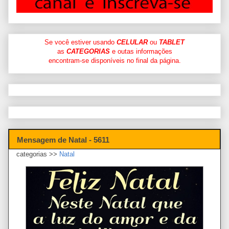
Se você estiver usando
CELULAR
ou
TABLET
as
CATEGORIAS
e outas informações
encontram-se disponíveis no final da página.
Mensagem de Natal - 5611
categorias >>
Natal