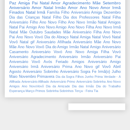
Paz
Amiga
Pai
Natal Amor
Agradecimento
Mãe
Setembro
Aniversário Amor
Natal Irmão
Amor
Ano Novo Amor
Irmã
Finados
Natal Irmã
Família
Filho
Aniversário Amiga
Dezembro
Dia das Crianças
Natal Filho
Dia dos Professores
Natal Filha
Aniversário Filho
Ano Novo Filho
Ano Novo Irmão
Natal Amigos
Natal Pai
Amigo
Ano Novo Amigo
Ano Novo Filha
Ano Novo Irmã
Natal Mãe
Outubro
Saudades Mãe
Aniversário Filha
Ano Novo
Pai
Ano Novo Vovó
Dia do Abraço
Natal Amiga
Natal Vovó
Natal
Vovô
Natal gif
Aniversário Afilhada
Aniversário Mãe
Ano Novo
Mãe
Ano Novo Vovô
Dia do Amigo
Irmão
Natal Amigo
Aniversário
Casamento
Aniversário Vovó
Ano Novo Amiga
Filha
Vovó
Aniversário Agradecimento
Aniversário Irmão
Aniversário Pai
Aniversário Vovô
Avós
Feriado
Amigos
Aniversário Amigo
Aniversário Irmã
Aniversário Prima
Ano Novo gif
Vovô
Abril
Agosto
Aniversário Sobrinho
Aniversário Sogra
Fe
Irmã(o)
Julho
Maio
Novembro
Primavera
Dia da Sogra
Filhos
Junho
Prima
Verdade
-
A
Afilhada
Aniversário Afilhado
Aniversário Primo
Aniversário Sobrinha
Ano Novo
Amigos
Ano NovoVovô
Dia da Amizade
Dia das Irmãs
Dia do Trabalho
Esperança
Março
Primos
Sobrinha
Sobrinhos
Terça - Feira
Tia