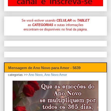
Se você estiver usando
CELULAR
ou
TABLET
as
CATEGORIAS
e outas informações
encontram-se disponíveis no final da página.
Mensagem de Ano Novo para Amor - 5639
categorias >>
Ano Novo
,
Ano Novo Amor