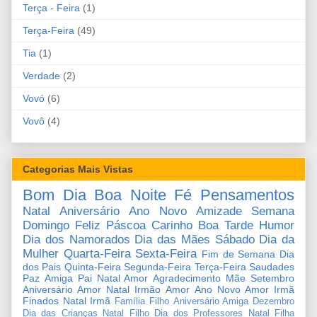
Terça - Feira
(1)
Terça-Feira
(49)
Tia
(1)
Verdade
(2)
Vovó
(6)
Vovô
(4)
Categorias Mais Vistas
Bom Dia
Boa Noite
Fé
Pensamentos
Natal
Aniversário
Ano Novo
Amizade
Semana
Domingo
Feliz Páscoa
Carinho
Boa Tarde
Humor
Dia dos Namorados
Dia das Mães
Sábado
Dia da
Mulher
Quarta-Feira
Sexta-Feira
Fim de Semana
Dia
dos Pais
Quinta-Feira
Segunda-Feira
Terça-Feira
Saudades
Paz
Amiga
Pai
Natal Amor
Agradecimento
Mãe
Setembro
Aniversário Amor
Natal Irmão
Amor
Ano Novo Amor
Irmã
Finados
Natal Irmã
Família
Filho
Aniversário Amiga
Dezembro
Dia das Crianças
Natal Filho
Dia dos Professores
Natal Filha