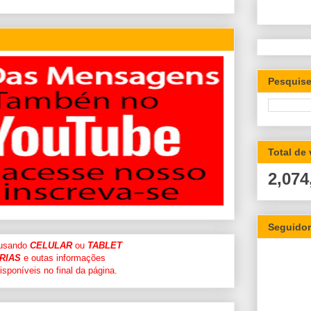
Pesquise
Total de
2,074
Seguido
 usando
CELULAR
ou
TABLET
RIAS
e outas informações
sponíveis no final da página.