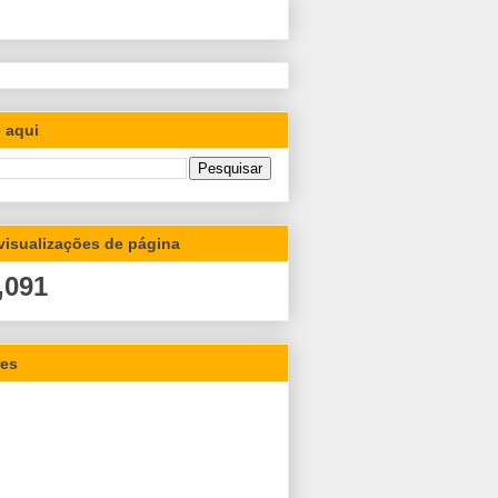
 aqui
 visualizações de página
,091
res