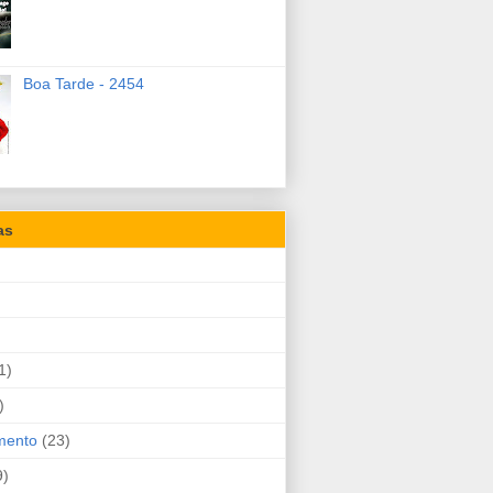
Boa Tarde - 2454
as
1)
)
mento
(23)
9)