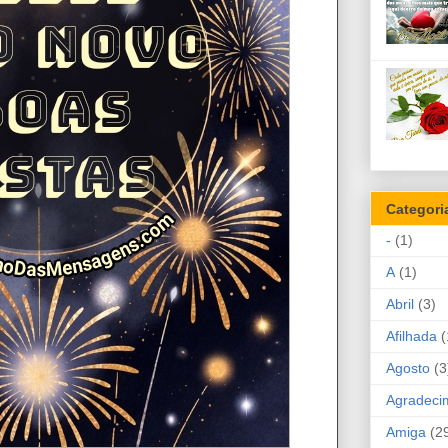
Categori
-
(1)
A
(1)
Abril
(3)
Afilhada
(
Agosto
(3
Agradeci
Amiga
(2