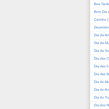
Boa Tard
Bom Dia
Carinho
(
Dezembr
Dia da A
Dia da Mu
Dia da S
Dia das C
Dia das I
Dia das 
Dia do Ab
Dia do A
Dia do Tr
Dia dos 