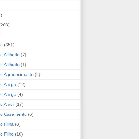
4)
(203)
)
io
(351)
io Afilhada
(7)
io Afilhado
(1)
io Agradecimento
(5)
io Amiga
(12)
io Amigo
(4)
io Amor
(17)
rio Casamento
(6)
io Filha
(8)
io Filho
(10)