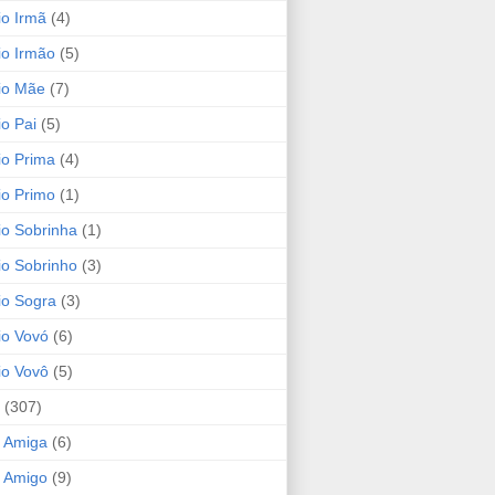
io Irmã
(4)
io Irmão
(5)
io Mãe
(7)
io Pai
(5)
io Prima
(4)
io Primo
(1)
io Sobrinha
(1)
io Sobrinho
(3)
io Sogra
(3)
io Vovó
(6)
io Vovô
(5)
(307)
 Amiga
(6)
 Amigo
(9)