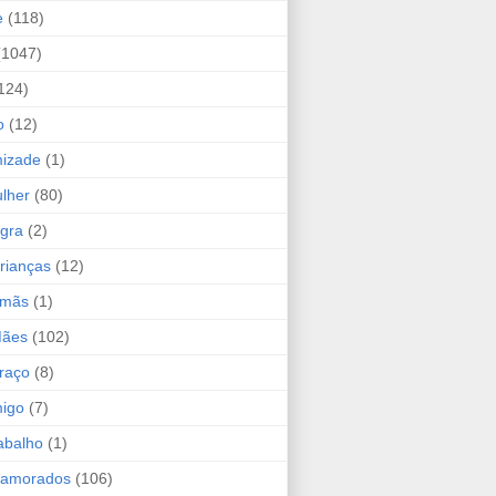
e
(118)
(1047)
124)
o
(12)
mizade
(1)
lher
(80)
ogra
(2)
rianças
(12)
rmãs
(1)
Mães
(102)
raço
(8)
migo
(7)
abalho
(1)
Namorados
(106)