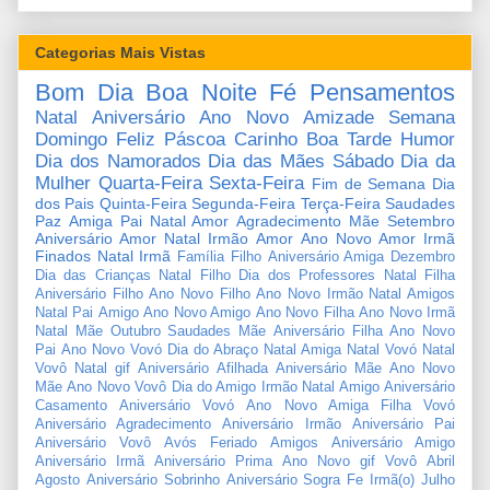
Categorias Mais Vistas
Bom Dia
Boa Noite
Fé
Pensamentos
Natal
Aniversário
Ano Novo
Amizade
Semana
Domingo
Feliz Páscoa
Carinho
Boa Tarde
Humor
Dia dos Namorados
Dia das Mães
Sábado
Dia da
Mulher
Quarta-Feira
Sexta-Feira
Fim de Semana
Dia
dos Pais
Quinta-Feira
Segunda-Feira
Terça-Feira
Saudades
Paz
Amiga
Pai
Natal Amor
Agradecimento
Mãe
Setembro
Aniversário Amor
Natal Irmão
Amor
Ano Novo Amor
Irmã
Finados
Natal Irmã
Família
Filho
Aniversário Amiga
Dezembro
Dia das Crianças
Natal Filho
Dia dos Professores
Natal Filha
Aniversário Filho
Ano Novo Filho
Ano Novo Irmão
Natal Amigos
Natal Pai
Amigo
Ano Novo Amigo
Ano Novo Filha
Ano Novo Irmã
Natal Mãe
Outubro
Saudades Mãe
Aniversário Filha
Ano Novo
Pai
Ano Novo Vovó
Dia do Abraço
Natal Amiga
Natal Vovó
Natal
Vovô
Natal gif
Aniversário Afilhada
Aniversário Mãe
Ano Novo
Mãe
Ano Novo Vovô
Dia do Amigo
Irmão
Natal Amigo
Aniversário
Casamento
Aniversário Vovó
Ano Novo Amiga
Filha
Vovó
Aniversário Agradecimento
Aniversário Irmão
Aniversário Pai
Aniversário Vovô
Avós
Feriado
Amigos
Aniversário Amigo
Aniversário Irmã
Aniversário Prima
Ano Novo gif
Vovô
Abril
Agosto
Aniversário Sobrinho
Aniversário Sogra
Fe
Irmã(o)
Julho