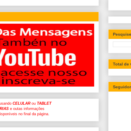
Pesquise
Total de
Seguido
 usando
CELULAR
ou
TABLET
RIAS
e outas informações
sponíveis no final da página.