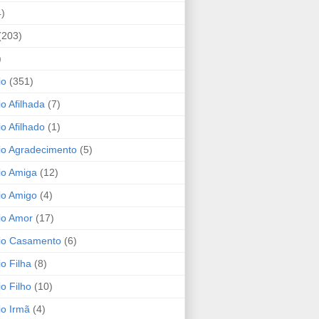
4)
(203)
)
io
(351)
io Afilhada
(7)
io Afilhado
(1)
io Agradecimento
(5)
io Amiga
(12)
io Amigo
(4)
io Amor
(17)
rio Casamento
(6)
io Filha
(8)
io Filho
(10)
io Irmã
(4)