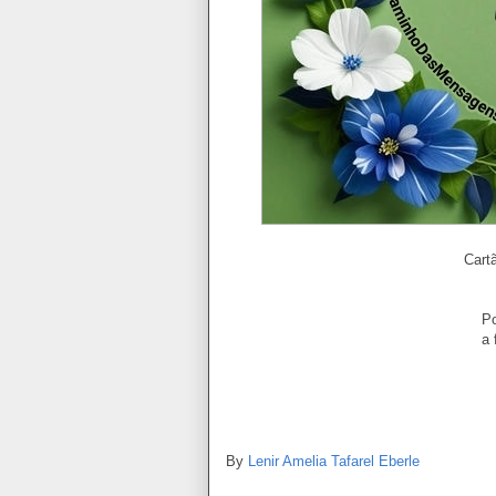
Cart
Po
a 
By
Lenir Amelia Tafarel Eberle