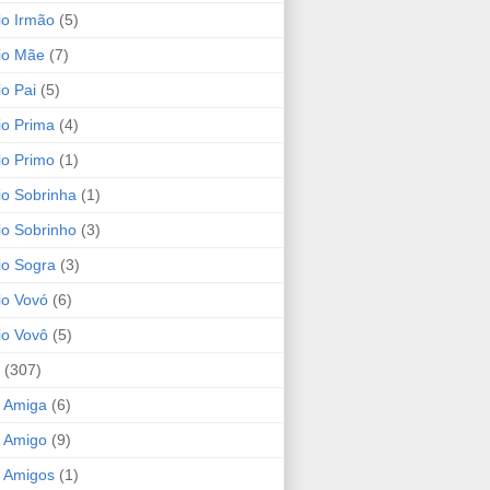
io Irmão
(5)
io Mãe
(7)
io Pai
(5)
io Prima
(4)
io Primo
(1)
io Sobrinha
(1)
io Sobrinho
(3)
io Sogra
(3)
io Vovó
(6)
io Vovô
(5)
(307)
 Amiga
(6)
 Amigo
(9)
 Amigos
(1)