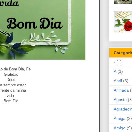
Categori
-
(1)
ão de Bom Dia, Fé
A
(1)
Gratidão
Deus
Abril
(3)
r sempre estar
Afilhada
(
frente da minha
vida.
Agosto
(3
Bom Dia
Agradeci
Amiga
(2
Amigo
(9)