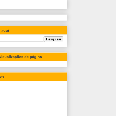
 aqui
 visualizações de página
res