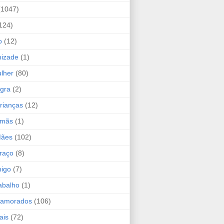
(1047)
124)
o
(12)
mizade
(1)
lher
(80)
ogra
(2)
rianças
(12)
rmãs
(1)
Mães
(102)
raço
(8)
migo
(7)
abalho
(1)
Namorados
(106)
ais
(72)