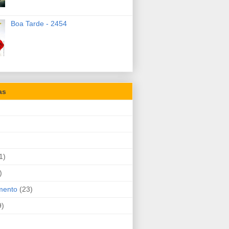
Boa Tarde - 2454
as
1)
)
mento
(23)
9)