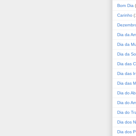
Bom Dia
Carinho
(
Dezembr
Dia da A
Dia da Mu
Dia da S
Dia das C
Dia das I
Dia das 
Dia do Ab
Dia do A
Dia do Tr
Dia dos 
Dia dos P