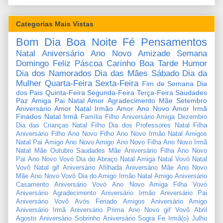
Categorias Mais Vistas
Bom Dia
Boa Noite
Fé
Pensamentos
Natal
Aniversário
Ano Novo
Amizade
Semana
Domingo
Feliz Páscoa
Carinho
Boa Tarde
Humor
Dia dos Namorados
Dia das Mães
Sábado
Dia da
Mulher
Quarta-Feira
Sexta-Feira
Fim de Semana
Dia
dos Pais
Quinta-Feira
Segunda-Feira
Terça-Feira
Saudades
Paz
Amiga
Pai
Natal Amor
Agradecimento
Mãe
Setembro
Aniversário Amor
Natal Irmão
Amor
Ano Novo Amor
Irmã
Finados
Natal Irmã
Família
Filho
Aniversário Amiga
Dezembro
Dia das Crianças
Natal Filho
Dia dos Professores
Natal Filha
Aniversário Filho
Ano Novo Filho
Ano Novo Irmão
Natal Amigos
Natal Pai
Amigo
Ano Novo Amigo
Ano Novo Filha
Ano Novo Irmã
Natal Mãe
Outubro
Saudades Mãe
Aniversário Filha
Ano Novo
Pai
Ano Novo Vovó
Dia do Abraço
Natal Amiga
Natal Vovó
Natal
Vovô
Natal gif
Aniversário Afilhada
Aniversário Mãe
Ano Novo
Mãe
Ano Novo Vovô
Dia do Amigo
Irmão
Natal Amigo
Aniversário
Casamento
Aniversário Vovó
Ano Novo Amiga
Filha
Vovó
Aniversário Agradecimento
Aniversário Irmão
Aniversário Pai
Aniversário Vovô
Avós
Feriado
Amigos
Aniversário Amigo
Aniversário Irmã
Aniversário Prima
Ano Novo gif
Vovô
Abril
Agosto
Aniversário Sobrinho
Aniversário Sogra
Fe
Irmã(o)
Julho