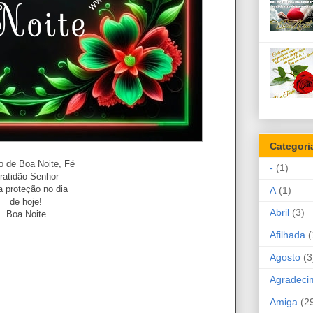
Categori
o de Boa Noite, Fé
-
(1)
ratidão Senhor
a proteção no dia
A
(1)
de hoje!
Abril
(3)
Boa Noite
Afilhada
(
Agosto
(3
Agradeci
Amiga
(2