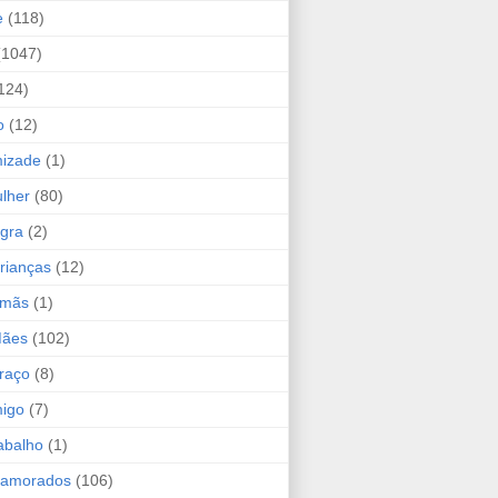
e
(118)
(1047)
124)
o
(12)
mizade
(1)
lher
(80)
ogra
(2)
rianças
(12)
rmãs
(1)
Mães
(102)
raço
(8)
migo
(7)
abalho
(1)
Namorados
(106)