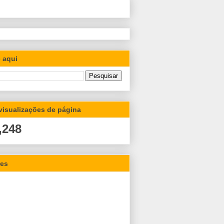
 aqui
 visualizações de página
,248
res