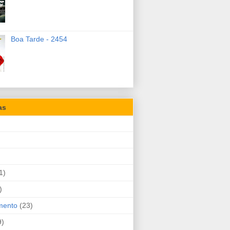
Boa Tarde - 2454
as
1)
)
mento
(23)
9)