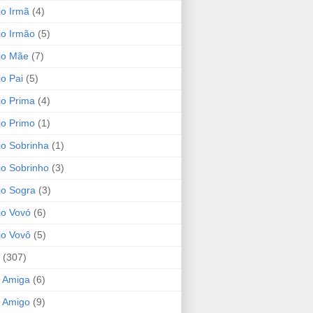
io Irmã
(4)
io Irmão
(5)
io Mãe
(7)
io Pai
(5)
io Prima
(4)
io Primo
(1)
io Sobrinha
(1)
io Sobrinho
(3)
io Sogra
(3)
io Vovó
(6)
io Vovô
(5)
(307)
 Amiga
(6)
 Amigo
(9)