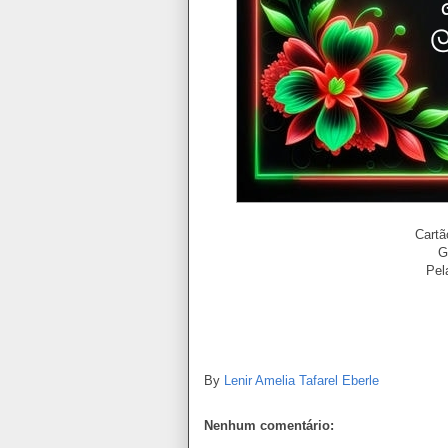
Cartã
G
Pel
By
Lenir Amelia Tafarel Eberle
Nenhum comentário: