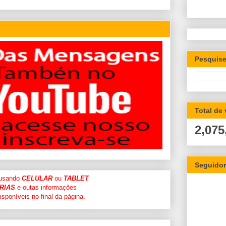
Pesquise
Total de
2,075
Seguido
 usando
CELULAR
ou
TABLET
RIAS
e outas informações
sponíveis no final da página.