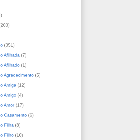
4)
(203)
)
io
(351)
io Afilhada
(7)
io Afilhado
(1)
io Agradecimento
(5)
io Amiga
(12)
io Amigo
(4)
io Amor
(17)
rio Casamento
(6)
io Filha
(8)
io Filho
(10)