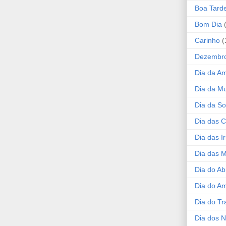
Boa Tard
Bom Dia
Carinho
(
Dezembr
Dia da A
Dia da Mu
Dia da S
Dia das C
Dia das I
Dia das 
Dia do Ab
Dia do A
Dia do Tr
Dia dos 