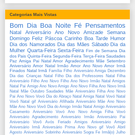
Categorias Mais Vistas
Bom Dia
Boa Noite
Fé
Pensamentos
Natal
Aniversário
Ano Novo
Amizade
Semana
Domingo
Feliz Páscoa
Carinho
Boa Tarde
Humor
Dia dos Namorados
Dia das Mães
Sábado
Dia da
Mulher
Quarta-Feira
Sexta-Feira
Fim de Semana
Dia
dos Pais
Quinta-Feira
Segunda-Feira
Terça-Feira
Saudades
Paz
Amiga
Pai
Natal Amor
Agradecimento
Mãe
Setembro
Aniversário Amor
Natal Irmão
Amor
Ano Novo Amor
Irmã
Finados
Natal Irmã
Família
Filho
Aniversário Amiga
Dezembro
Dia das Crianças
Natal Filho
Dia dos Professores
Natal Filha
Aniversário Filho
Ano Novo Filho
Ano Novo Irmão
Natal Amigos
Natal Pai
Amigo
Ano Novo Amigo
Ano Novo Filha
Ano Novo Irmã
Natal Mãe
Outubro
Saudades Mãe
Aniversário Filha
Ano Novo
Pai
Ano Novo Vovó
Dia do Abraço
Natal Amiga
Natal Vovó
Natal
Vovô
Natal gif
Aniversário Afilhada
Aniversário Mãe
Ano Novo
Mãe
Ano Novo Vovô
Dia do Amigo
Irmão
Natal Amigo
Aniversário
Casamento
Aniversário Vovó
Ano Novo Amiga
Filha
Vovó
Aniversário Agradecimento
Aniversário Irmão
Aniversário Pai
Aniversário Vovô
Avós
Feriado
Amigos
Aniversário Amigo
Aniversário Irmã
Aniversário Prima
Ano Novo gif
Vovô
Abril
Agosto
Aniversário Sobrinho
Aniversário Sogra
Fe
Irmã(o)
Julho