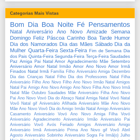
Categorias Mais Vistas
Bom Dia
Boa Noite
Fé
Pensamentos
Natal
Aniversário
Ano Novo
Amizade
Semana
Domingo
Feliz Páscoa
Carinho
Boa Tarde
Humor
Dia dos Namorados
Dia das Mães
Sábado
Dia da
Mulher
Quarta-Feira
Sexta-Feira
Fim de Semana
Dia
dos Pais
Quinta-Feira
Segunda-Feira
Terça-Feira
Saudades
Paz
Amiga
Pai
Natal Amor
Agradecimento
Mãe
Setembro
Aniversário Amor
Natal Irmão
Amor
Ano Novo Amor
Irmã
Finados
Natal Irmã
Família
Filho
Aniversário Amiga
Dezembro
Dia das Crianças
Natal Filho
Dia dos Professores
Natal Filha
Aniversário Filho
Ano Novo Filho
Ano Novo Irmão
Natal Amigos
Natal Pai
Amigo
Ano Novo Amigo
Ano Novo Filha
Ano Novo Irmã
Natal Mãe
Outubro
Saudades Mãe
Aniversário Filha
Ano Novo
Pai
Ano Novo Vovó
Dia do Abraço
Natal Amiga
Natal Vovó
Natal
Vovô
Natal gif
Aniversário Afilhada
Aniversário Mãe
Ano Novo
Mãe
Ano Novo Vovô
Dia do Amigo
Irmão
Natal Amigo
Aniversário
Casamento
Aniversário Vovó
Ano Novo Amiga
Filha
Vovó
Aniversário Agradecimento
Aniversário Irmão
Aniversário Pai
Aniversário Vovô
Avós
Feriado
Amigos
Aniversário Amigo
Aniversário Irmã
Aniversário Prima
Ano Novo gif
Vovô
Abril
Agosto
Aniversário Sobrinho
Aniversário Sogra
Fe
Irmã(o)
Julho