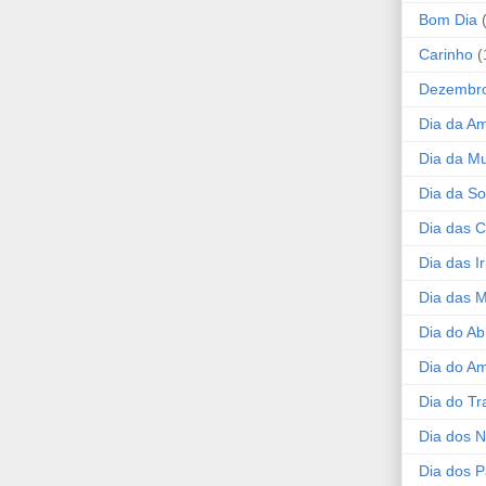
Bom Dia
Carinho
(
Dezembr
Dia da A
Dia da Mu
Dia da S
Dia das C
Dia das I
Dia das 
Dia do Ab
Dia do A
Dia do Tr
Dia dos 
Dia dos P