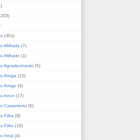
4)
(203)
)
io
(351)
io Afilhada
(7)
io Afilhado
(1)
io Agradecimento
(5)
io Amiga
(12)
io Amigo
(4)
io Amor
(17)
rio Casamento
(6)
io Filha
(8)
io Filho
(10)
io Irmã
(4)