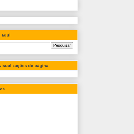
 aqui
 visualizações de página
res