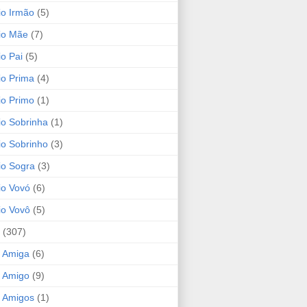
io Irmão
(5)
io Mãe
(7)
io Pai
(5)
io Prima
(4)
io Primo
(1)
io Sobrinha
(1)
io Sobrinho
(3)
io Sogra
(3)
io Vovó
(6)
io Vovô
(5)
(307)
 Amiga
(6)
 Amigo
(9)
 Amigos
(1)