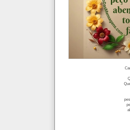
Ca
Q
Que
pe
p
a