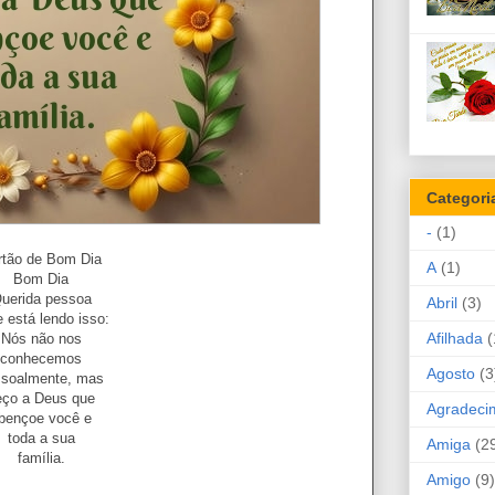
Categori
-
(1)
rtão de Bom Dia
A
(1)
Bom Dia
uerida pessoa
Abril
(3)
 está lendo isso:
Afilhada
(
Nós não nos
conhecemos
Agosto
(3
ssoalmente, mas
eço a Deus que
Agradeci
bençoe você e
toda a sua
Amiga
(2
família.
Amigo
(9)