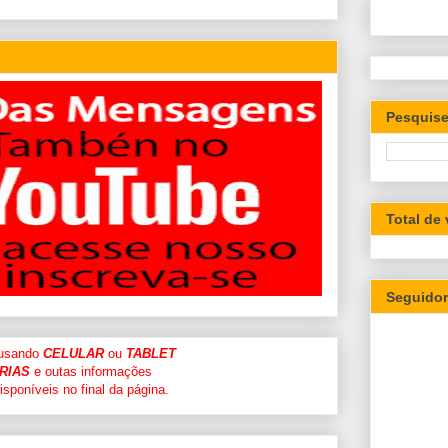
Pesquise
Total de
Seguido
 usando
CELULAR
ou
TABLET
RIAS
e outas informações
sponíveis no final da página.