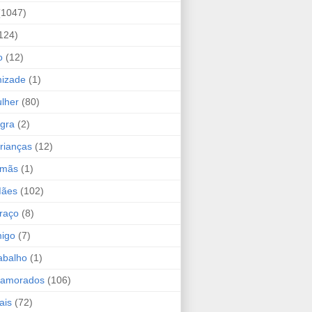
(1047)
124)
o
(12)
mizade
(1)
lher
(80)
ogra
(2)
rianças
(12)
rmãs
(1)
Mães
(102)
raço
(8)
migo
(7)
abalho
(1)
Namorados
(106)
ais
(72)