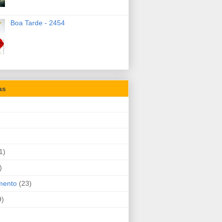
Boa Tarde - 2454
as
1)
)
mento
(23)
9)