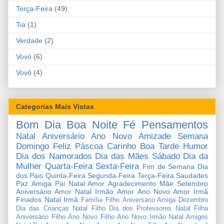
Terça-Feira
(49)
Tia
(1)
Verdade
(2)
Vovó
(6)
Vovô
(4)
Categorias Mais Vistas
Bom Dia
Boa Noite
Fé
Pensamentos
Natal
Aniversário
Ano Novo
Amizade
Semana
Domingo
Feliz Páscoa
Carinho
Boa Tarde
Humor
Dia dos Namorados
Dia das Mães
Sábado
Dia da
Mulher
Quarta-Feira
Sexta-Feira
Fim de Semana
Dia
dos Pais
Quinta-Feira
Segunda-Feira
Terça-Feira
Saudades
Paz
Amiga
Pai
Natal Amor
Agradecimento
Mãe
Setembro
Aniversário Amor
Natal Irmão
Amor
Ano Novo Amor
Irmã
Finados
Natal Irmã
Família
Filho
Aniversário Amiga
Dezembro
Dia das Crianças
Natal Filho
Dia dos Professores
Natal Filha
Aniversário Filho
Ano Novo Filho
Ano Novo Irmão
Natal Amigos