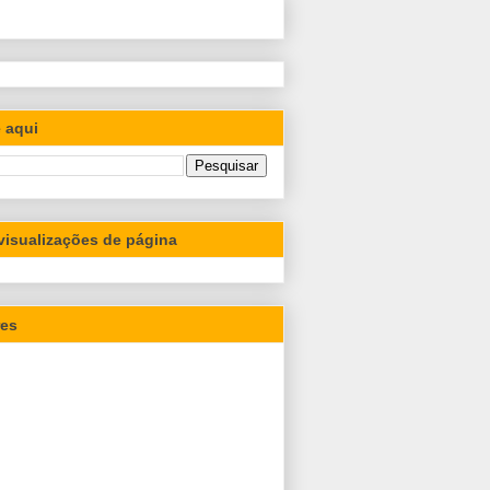
 aqui
 visualizações de página
res