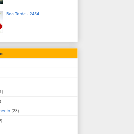
Boa Tarde - 2454
as
1)
)
mento
(23)
9)