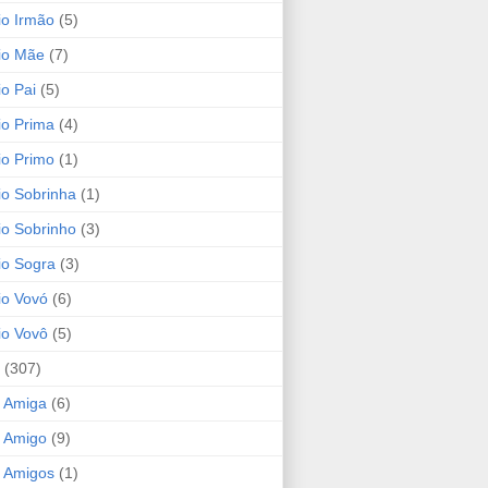
io Irmão
(5)
io Mãe
(7)
io Pai
(5)
io Prima
(4)
io Primo
(1)
io Sobrinha
(1)
io Sobrinho
(3)
io Sogra
(3)
io Vovó
(6)
io Vovô
(5)
(307)
 Amiga
(6)
 Amigo
(9)
 Amigos
(1)