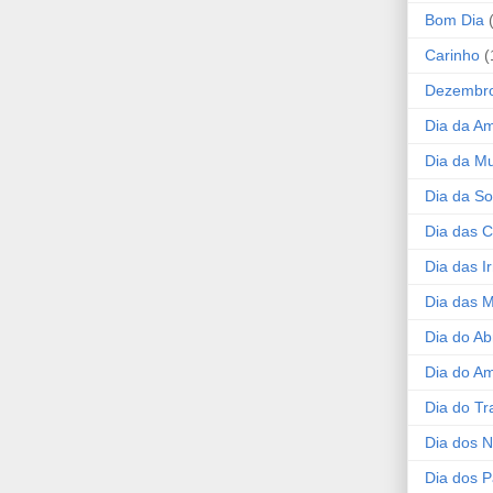
Bom Dia
Carinho
(
Dezembr
Dia da A
Dia da Mu
Dia da S
Dia das C
Dia das I
Dia das 
Dia do Ab
Dia do A
Dia do Tr
Dia dos 
Dia dos P