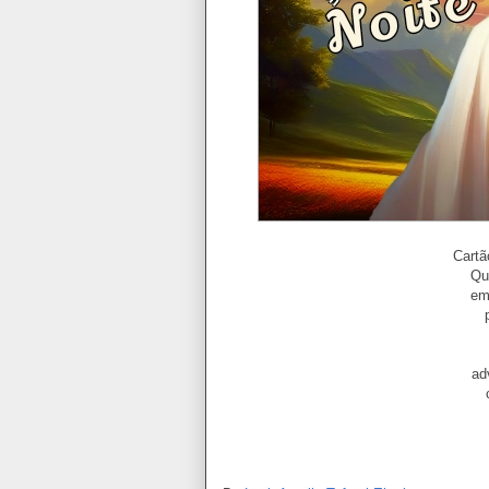
Cartã
Qu
em
ad