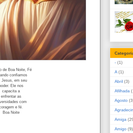
Categori
-
(1)
o de Boa Noite, Fé
A
(1)
ando confiamos
 Jesus, em seu
Abril
(3)
poder. Ele nos
Afilhada
(
capacita a
enfrentar as
Agosto
(3
versidades com
coragem e fé.
Agradeci
Boa Noite
Amiga
(2
Amigo
(9)