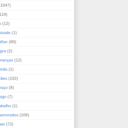
(1047)
124)
o
(12)
mizade
(1)
lher
(80)
ogra
(2)
rianças
(12)
rmãs
(1)
Mães
(102)
raço
(8)
migo
(7)
abalho
(1)
Namorados
(106)
ais
(72)