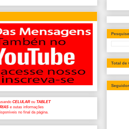
Pesquise
Total de
Seguido
 usando
CELULAR
ou
TABLET
RIAS
e outas informações
sponíveis no final da página.