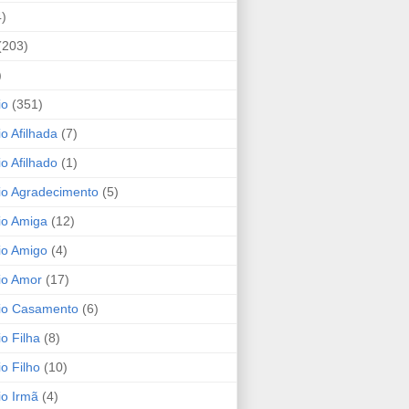
4)
(203)
)
io
(351)
io Afilhada
(7)
io Afilhado
(1)
io Agradecimento
(5)
io Amiga
(12)
io Amigo
(4)
io Amor
(17)
rio Casamento
(6)
io Filha
(8)
io Filho
(10)
io Irmã
(4)