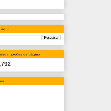
 aqui
 visualizações de página
,792
res