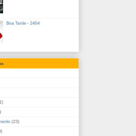
Boa Tarde - 2454
as
1)
)
mento
(23)
9)