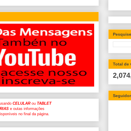
Pesquise
Total de
2,074
Seguido
 usando
CELULAR
ou
TABLET
RIAS
e outas informações
sponíveis no final da página.