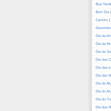
Boa Tard
Bom Dia
Carinho
(
Dezembr
Dia da A
Dia da Mu
Dia da S
Dia das C
Dia das I
Dia das 
Dia do Ab
Dia do A
Dia do Tr
Dia dos 