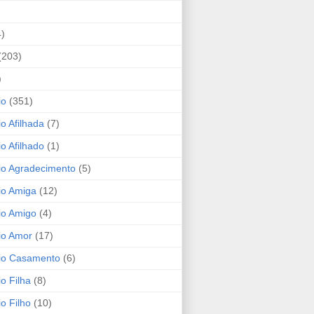
4)
(203)
)
io
(351)
io Afilhada
(7)
io Afilhado
(1)
io Agradecimento
(5)
io Amiga
(12)
io Amigo
(4)
io Amor
(17)
rio Casamento
(6)
io Filha
(8)
io Filho
(10)