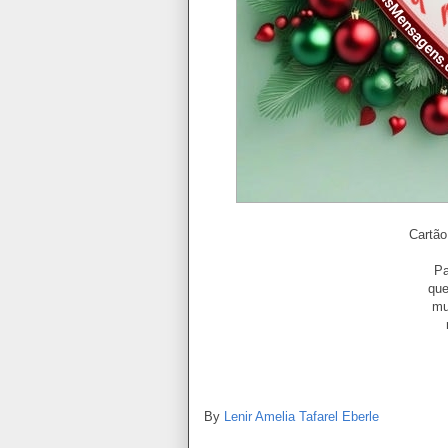
Cartão
P
que
mu
By
Lenir Amelia Tafarel Eberle