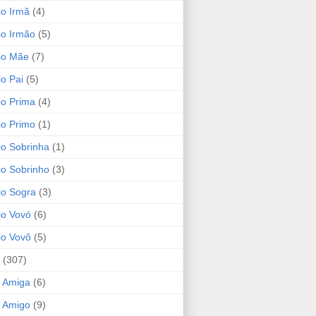
io Irmã
(4)
io Irmão
(5)
io Mãe
(7)
io Pai
(5)
io Prima
(4)
io Primo
(1)
io Sobrinha
(1)
io Sobrinho
(3)
io Sogra
(3)
io Vovó
(6)
io Vovô
(5)
(307)
 Amiga
(6)
 Amigo
(9)