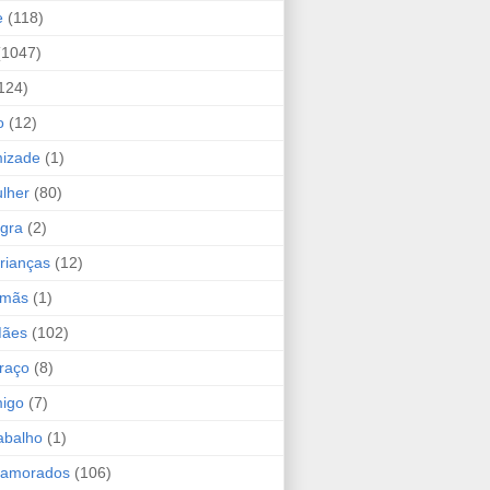
e
(118)
(1047)
124)
o
(12)
mizade
(1)
lher
(80)
ogra
(2)
rianças
(12)
rmãs
(1)
Mães
(102)
raço
(8)
migo
(7)
abalho
(1)
Namorados
(106)