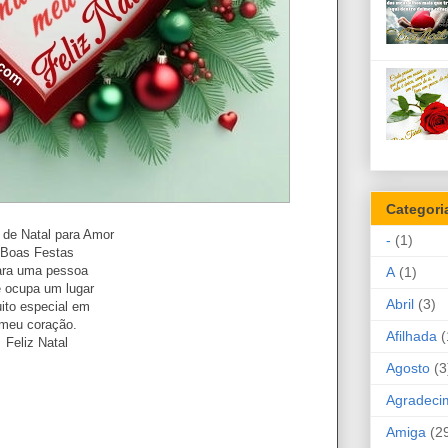
Categori
 de Natal para Amor
-
(1)
Boas Festas
ara uma pessoa
A
(1)
 ocupa um lugar
Abril
(3)
ito especial em
meu coração.
Afilhada
(
Feliz Natal
Agosto
(3
Agradeci
Amiga
(2