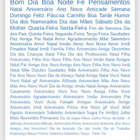
Bom Dia
Boa Noite
Fé
Pensamentos
Natal
Aniversário
Ano Novo
Amizade
Semana
Domingo
Feliz Páscoa
Carinho
Boa Tarde
Humor
Dia dos Namorados
Dia das Mães
Sábado
Dia da
Mulher
Quarta-Feira
Sexta-Feira
Fim de Semana
Dia
dos Pais
Quinta-Feira
Segunda-Feira
Terça-Feira
Saudades
Paz
Amiga
Pai
Natal Amor
Agradecimento
Mãe
Setembro
Aniversário Amor
Natal Irmão
Amor
Ano Novo Amor
Irmã
Finados
Natal Irmã
Família
Filho
Aniversário Amiga
Dezembro
Dia das Crianças
Natal Filho
Dia dos Professores
Natal Filha
Aniversário Filho
Ano Novo Filho
Ano Novo Irmão
Natal Amigos
Natal Pai
Amigo
Ano Novo Amigo
Ano Novo Filha
Ano Novo Irmã
Natal Mãe
Outubro
Saudades Mãe
Aniversário Filha
Ano Novo
Pai
Ano Novo Vovó
Dia do Abraço
Natal Amiga
Natal Vovó
Natal
Vovô
Natal gif
Aniversário Afilhada
Aniversário Mãe
Ano Novo
Mãe
Ano Novo Vovô
Dia do Amigo
Irmão
Natal Amigo
Aniversário
Casamento
Aniversário Vovó
Ano Novo Amiga
Filha
Vovó
Aniversário Agradecimento
Aniversário Irmão
Aniversário Pai
Aniversário Vovô
Avós
Feriado
Amigos
Aniversário Amigo
Aniversário Irmã
Aniversário Prima
Ano Novo gif
Vovô
Abril
Agosto
Aniversário Sobrinho
Aniversário Sogra
Fe
Irmã(o)
Julho
Maio
Novembro
Primavera
Dia da Sogra
Filhos
Junho
Prima
Verdade
-
A
Afilhada
Aniversário Afilhado
Aniversário Primo
Aniversário Sobrinha
Ano Novo
Amigos
Ano NovoVovô
Dia da Amizade
Dia das Irmãs
Dia do Trabalho
Esperança
Março
Primos
Sobrinha
Sobrinhos
Terça - Feira
Tia