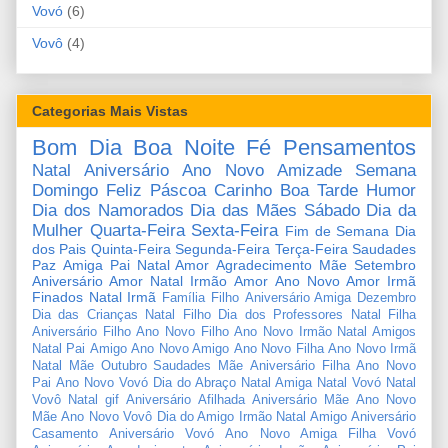
Vovó
(6)
Vovô
(4)
Categorias Mais Vistas
Bom Dia
Boa Noite
Fé
Pensamentos
Natal
Aniversário
Ano Novo
Amizade
Semana
Domingo
Feliz Páscoa
Carinho
Boa Tarde
Humor
Dia dos Namorados
Dia das Mães
Sábado
Dia da
Mulher
Quarta-Feira
Sexta-Feira
Fim de Semana
Dia
dos Pais
Quinta-Feira
Segunda-Feira
Terça-Feira
Saudades
Paz
Amiga
Pai
Natal Amor
Agradecimento
Mãe
Setembro
Aniversário Amor
Natal Irmão
Amor
Ano Novo Amor
Irmã
Finados
Natal Irmã
Família
Filho
Aniversário Amiga
Dezembro
Dia das Crianças
Natal Filho
Dia dos Professores
Natal Filha
Aniversário Filho
Ano Novo Filho
Ano Novo Irmão
Natal Amigos
Natal Pai
Amigo
Ano Novo Amigo
Ano Novo Filha
Ano Novo Irmã
Natal Mãe
Outubro
Saudades Mãe
Aniversário Filha
Ano Novo
Pai
Ano Novo Vovó
Dia do Abraço
Natal Amiga
Natal Vovó
Natal
Vovô
Natal gif
Aniversário Afilhada
Aniversário Mãe
Ano Novo
Mãe
Ano Novo Vovô
Dia do Amigo
Irmão
Natal Amigo
Aniversário
Casamento
Aniversário Vovó
Ano Novo Amiga
Filha
Vovó