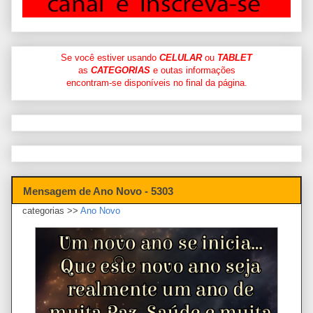
Se você estiver usando
CELULAR
ou
TABLET
as
CATEGORIAS
e outas informações
encontram-se disponíveis no final da página.
Mensagem de Ano Novo - 5303
categorias >>
Ano Novo