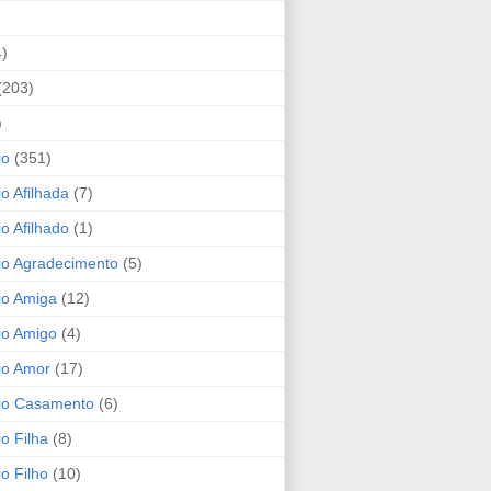
4)
(203)
)
io
(351)
io Afilhada
(7)
io Afilhado
(1)
io Agradecimento
(5)
io Amiga
(12)
io Amigo
(4)
io Amor
(17)
rio Casamento
(6)
io Filha
(8)
io Filho
(10)