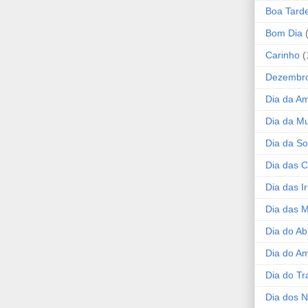
Boa Tard
Bom Dia
Carinho
(
Dezembr
Dia da A
Dia da Mu
Dia da S
Dia das C
Dia das I
Dia das 
Dia do Ab
Dia do A
Dia do Tr
Dia dos 