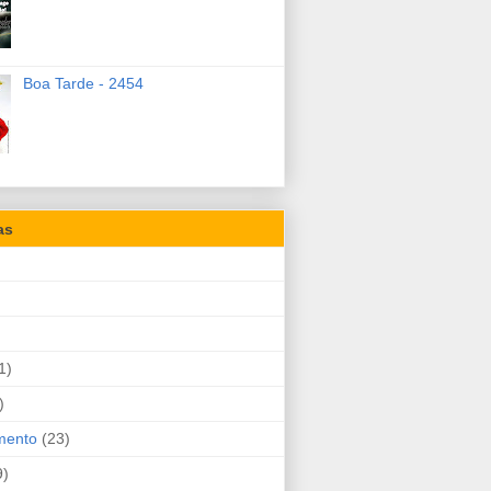
Boa Tarde - 2454
as
1)
)
mento
(23)
9)