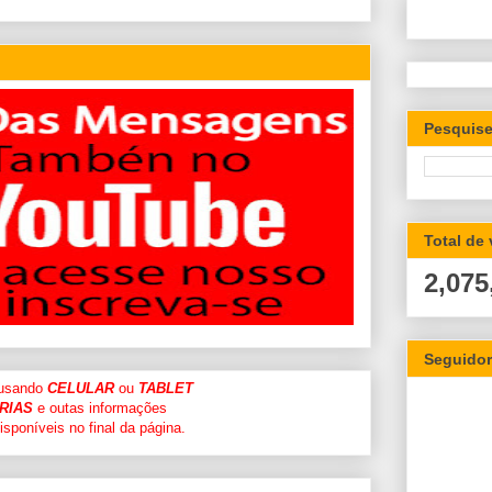
Pesquise
Total de
2,075
Seguido
 usando
CELULAR
ou
TABLET
RIAS
e outas informações
sponíveis no final da página.