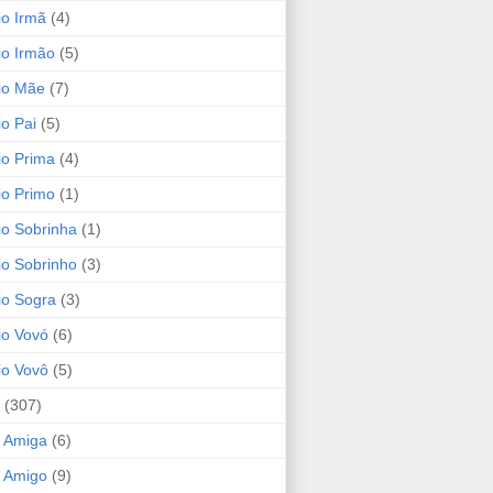
io Irmã
(4)
io Irmão
(5)
io Mãe
(7)
io Pai
(5)
io Prima
(4)
io Primo
(1)
io Sobrinha
(1)
io Sobrinho
(3)
io Sogra
(3)
io Vovó
(6)
io Vovô
(5)
(307)
 Amiga
(6)
 Amigo
(9)