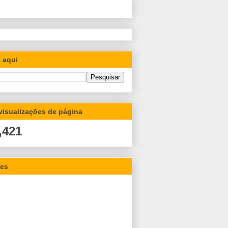
 aqui
 visualizações de página
,421
res