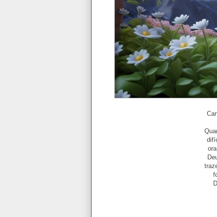
Car
Quan
dif
ora
Deu
traz
f
D