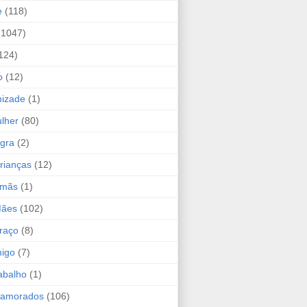
e
(118)
(1047)
124)
o
(12)
mizade
(1)
lher
(80)
ogra
(2)
rianças
(12)
rmãs
(1)
Mães
(102)
raço
(8)
migo
(7)
abalho
(1)
Namorados
(106)