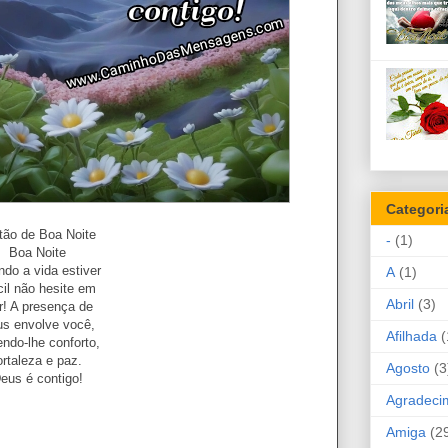
Categori
tão de Boa Noite
-
(1)
Boa Noite
do a vida estiver
A
(1)
ícil não hesite em
Abril
(3)
r! A presença de
s envolve você,
Afilhada
(
endo-lhe conforto,
ortaleza e paz.
Agosto
(3
eus é contigo!
Agradeci
Amiga
(2