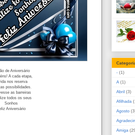
Categori
ão de Aniversário
-
(1)
éns! A cada etapa,
vida nos reserva
A
(1)
itas possibilidades.
Abril
(3)
vesse as barreiras
lize todos os seus
Afilhada
(
Sonhos
eliz Aniversário
Agosto
(3
Agradeci
Amiga
(2