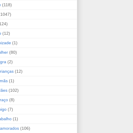
e
(118)
(1047)
124)
o
(12)
mizade
(1)
lher
(80)
ogra
(2)
rianças
(12)
rmãs
(1)
Mães
(102)
raço
(8)
migo
(7)
abalho
(1)
Namorados
(106)