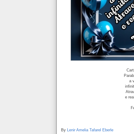
Cart
Parab
a 
infin
Atra
e rea
F
By
Lenir Amelia Tafarel Eberle