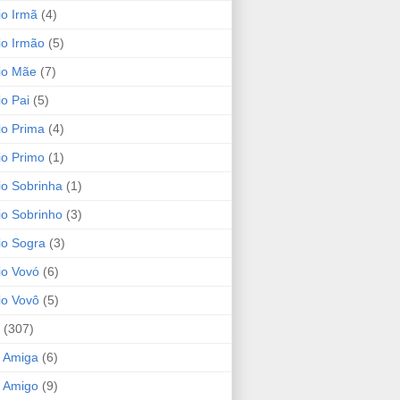
io Irmã
(4)
io Irmão
(5)
io Mãe
(7)
io Pai
(5)
io Prima
(4)
io Primo
(1)
io Sobrinha
(1)
io Sobrinho
(3)
io Sogra
(3)
io Vovó
(6)
io Vovô
(5)
(307)
 Amiga
(6)
 Amigo
(9)