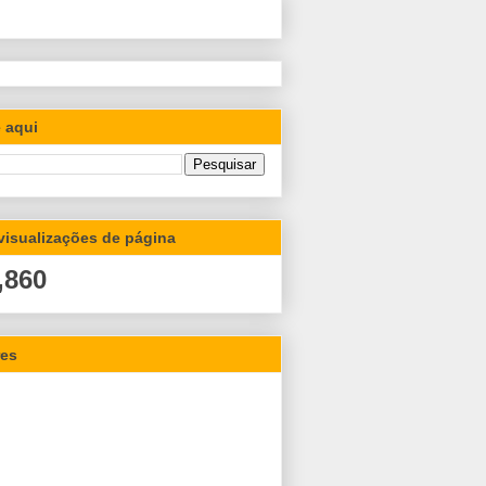
 aqui
 visualizações de página
,860
res