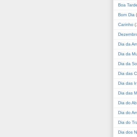
Boa Tard
Bom Dia
Carinho
(
Dezembr
Dia da A
Dia da Mu
Dia da S
Dia das C
Dia das I
Dia das 
Dia do Ab
Dia do A
Dia do Tr
Dia dos 