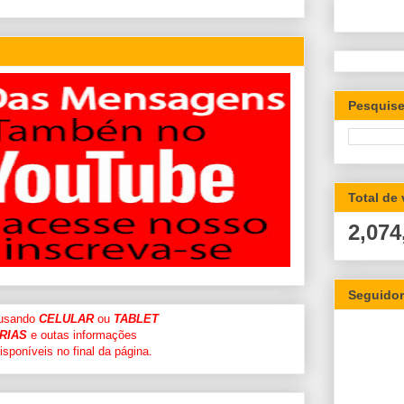
Pesquise
Total de
2,074
Seguido
 usando
CELULAR
ou
TABLET
RIAS
e outas informações
sponíveis no final da página.