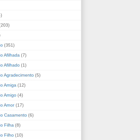
4)
(203)
)
io
(351)
io Afilhada
(7)
io Afilhado
(1)
io Agradecimento
(5)
io Amiga
(12)
io Amigo
(4)
io Amor
(17)
rio Casamento
(6)
io Filha
(8)
io Filho
(10)