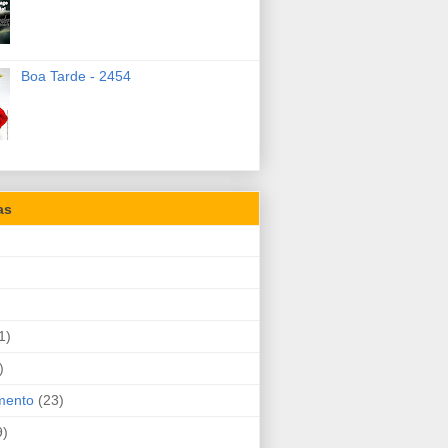
Boa Tarde - 2454
as
1)
)
mento
(23)
9)