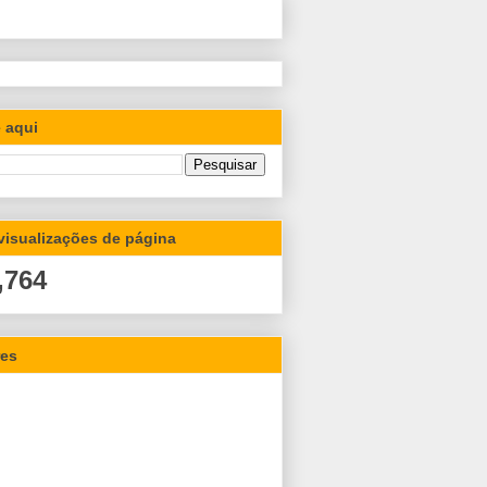
 aqui
 visualizações de página
,764
res