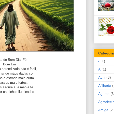
Categori
ão de Bom Dia, Fé
-
(1)
Bom Dia
 aprendizado não é fácil,
A
(1)
har de mãos dadas com
Abril
(3)
na a estrada mais curta
passos mais fortes.
Afilhada
(
s segure sua mão e te
or caminhos iluminados.
Agosto
(3
Agradeci
Amiga
(2