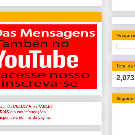
Pesquise
Total de
2,073
Seguido
 usando
CELULAR
ou
TABLET
RIAS
e outas informações
sponíveis no final da página.