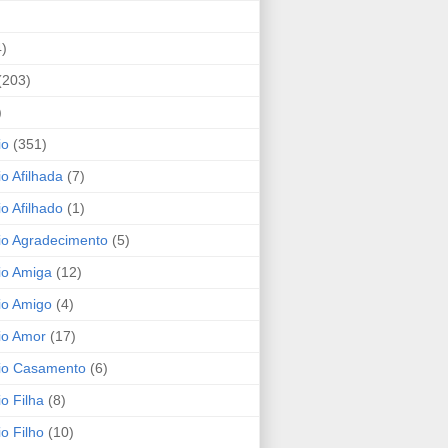
4)
(203)
)
io
(351)
io Afilhada
(7)
io Afilhado
(1)
io Agradecimento
(5)
io Amiga
(12)
io Amigo
(4)
io Amor
(17)
rio Casamento
(6)
io Filha
(8)
io Filho
(10)