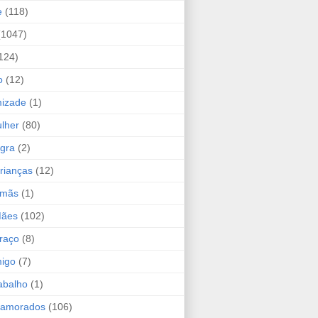
e
(118)
(1047)
124)
o
(12)
mizade
(1)
lher
(80)
ogra
(2)
rianças
(12)
rmãs
(1)
Mães
(102)
raço
(8)
migo
(7)
abalho
(1)
Namorados
(106)