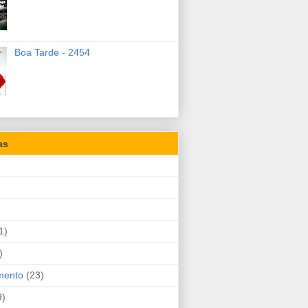
Boa Tarde - 2454
as
1)
)
mento
(23)
9)