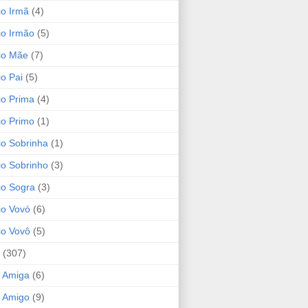
io Irmã
(4)
io Irmão
(5)
io Mãe
(7)
io Pai
(5)
io Prima
(4)
io Primo
(1)
io Sobrinha
(1)
io Sobrinho
(3)
io Sogra
(3)
io Vovó
(6)
io Vovô
(5)
(307)
 Amiga
(6)
 Amigo
(9)