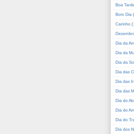
Boa Tard
Bom Dia
Carinho
(
Dezembr
Dia da A
Dia da Mu
Dia da S
Dia das C
Dia das I
Dia das 
Dia do Ab
Dia do A
Dia do Tr
Dia dos 