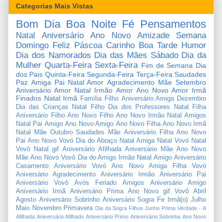
Categorias Mais Vistas
Bom Dia
Boa Noite
Fé
Pensamentos
Natal
Aniversário
Ano Novo
Amizade
Semana
Domingo
Feliz Páscoa
Carinho
Boa Tarde
Humor
Dia dos Namorados
Dia das Mães
Sábado
Dia da
Mulher
Quarta-Feira
Sexta-Feira
Fim de Semana
Dia
dos Pais
Quinta-Feira
Segunda-Feira
Terça-Feira
Saudades
Paz
Amiga
Pai
Natal Amor
Agradecimento
Mãe
Setembro
Aniversário Amor
Natal Irmão
Amor
Ano Novo Amor
Irmã
Finados
Natal Irmã
Família
Filho
Aniversário Amiga
Dezembro
Dia das Crianças
Natal Filho
Dia dos Professores
Natal Filha
Aniversário Filho
Ano Novo Filho
Ano Novo Irmão
Natal Amigos
Natal Pai
Amigo
Ano Novo Amigo
Ano Novo Filha
Ano Novo Irmã
Natal Mãe
Outubro
Saudades Mãe
Aniversário Filha
Ano Novo
Pai
Ano Novo Vovó
Dia do Abraço
Natal Amiga
Natal Vovó
Natal
Vovô
Natal gif
Aniversário Afilhada
Aniversário Mãe
Ano Novo
Mãe
Ano Novo Vovô
Dia do Amigo
Irmão
Natal Amigo
Aniversário
Casamento
Aniversário Vovó
Ano Novo Amiga
Filha
Vovó
Aniversário Agradecimento
Aniversário Irmão
Aniversário Pai
Aniversário Vovô
Avós
Feriado
Amigos
Aniversário Amigo
Aniversário Irmã
Aniversário Prima
Ano Novo gif
Vovô
Abril
Agosto
Aniversário Sobrinho
Aniversário Sogra
Fe
Irmã(o)
Julho
Maio
Novembro
Primavera
Dia da Sogra
Filhos
Junho
Prima
Verdade
-
A
Afilhada
Aniversário Afilhado
Aniversário Primo
Aniversário Sobrinha
Ano Novo