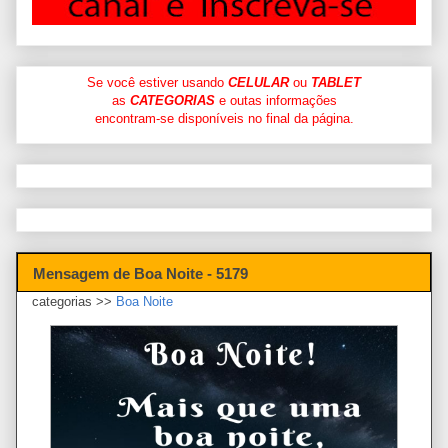
Se você estiver usando
CELULAR
ou
TABLET
as
CATEGORIAS
e outas informações
encontram-se disponíveis no final da página.
Mensagem de Boa Noite - 5179
categorias >>
Boa Noite