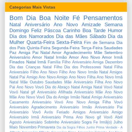
Categorias Mais Vistas
Bom Dia
Boa Noite
Fé
Pensamentos
Natal
Aniversário
Ano Novo
Amizade
Semana
Domingo
Feliz Páscoa
Carinho
Boa Tarde
Humor
Dia dos Namorados
Dia das Mães
Sábado
Dia da
Mulher
Quarta-Feira
Sexta-Feira
Fim de Semana
Dia
dos Pais
Quinta-Feira
Segunda-Feira
Terça-Feira
Saudades
Paz
Amiga
Pai
Natal Amor
Agradecimento
Mãe
Setembro
Aniversário Amor
Natal Irmão
Amor
Ano Novo Amor
Irmã
Finados
Natal Irmã
Família
Filho
Aniversário Amiga
Dezembro
Dia das Crianças
Natal Filho
Dia dos Professores
Natal Filha
Aniversário Filho
Ano Novo Filho
Ano Novo Irmão
Natal Amigos
Natal Pai
Amigo
Ano Novo Amigo
Ano Novo Filha
Ano Novo Irmã
Natal Mãe
Outubro
Saudades Mãe
Aniversário Filha
Ano Novo
Pai
Ano Novo Vovó
Dia do Abraço
Natal Amiga
Natal Vovó
Natal
Vovô
Natal gif
Aniversário Afilhada
Aniversário Mãe
Ano Novo
Mãe
Ano Novo Vovô
Dia do Amigo
Irmão
Natal Amigo
Aniversário
Casamento
Aniversário Vovó
Ano Novo Amiga
Filha
Vovó
Aniversário Agradecimento
Aniversário Irmão
Aniversário Pai
Aniversário Vovô
Avós
Feriado
Amigos
Aniversário Amigo
Aniversário Irmã
Aniversário Prima
Ano Novo gif
Vovô
Abril
Agosto
Aniversário Sobrinho
Aniversário Sogra
Fe
Irmã(o)
Julho
Maio
Novembro
Primavera
Dia da Sogra
Filhos
Junho
Prima
Verdade
-
A