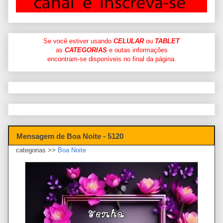
Se você estiver usando
CELULAR
ou
TABLET
as
CATEGORIAS
e outas informações
encontram-se disponíveis no final da página.
Mensagem de Boa Noite - 5120
categorias >>
Boa Noite